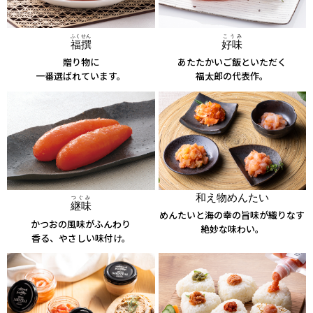
ふくせん
こうみ
福撰
好味
贈り物に
あたたかいご飯といただく
一番選ばれています。
福太郎の代表作。
和え物めんたい
つぐみ
継味
めんたいと海の幸の旨味が織りなす
かつおの風味がふんわり
絶妙な味わい。
香る、やさしい味付け。