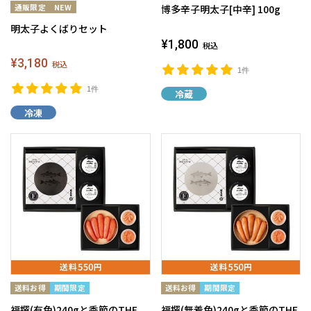
博多辛子明太子[中辛] 100g
明太子よくばりセット
¥1,800
税込
¥3,180
税込
1件
1件
冷蔵
冷凍
福撰(有色)240gと季節のTHE
福撰(無着色)240gと季節のTHE