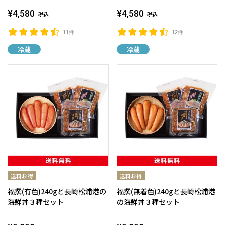
¥4,580
¥4,580
税込
税込
11件
12件
冷蔵
冷蔵
福撰(有色)240gと長崎松浦港の
福撰(無着色)240gと長崎松浦港
海鮮丼３種セット
の海鮮丼３種セット