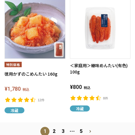
＜家庭用＞継味めんたい(有色)
100g
徳用かずのこめんたい 160g
¥800
¥1,780
税込
税込
8件
12件
冷蔵
冷蔵
⋯
1
2
3
5