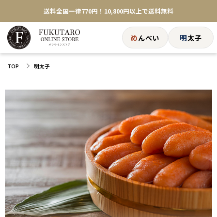
送料全国一律770円！10,800円以上で送料無料
め
明
んべい
太子
TOP
明太子