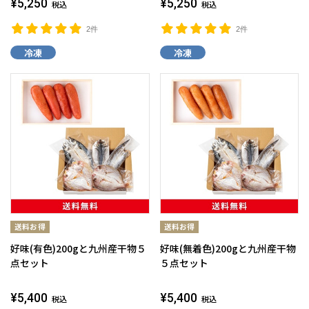
¥5,250
¥5,250
税込
税込
2件
2件
冷凍
冷凍
好味(有色)200gと九州産干物５
好味(無着色)200gと九州産干物
点セット
５点セット
¥5,400
¥5,400
税込
税込