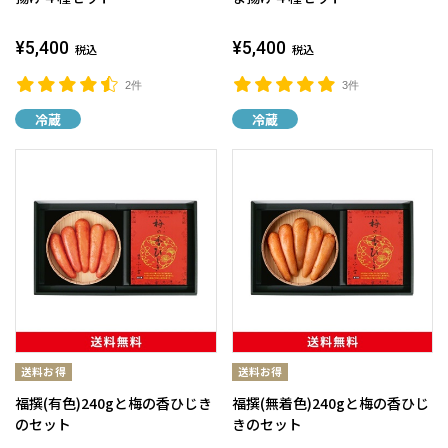
¥5,400
¥5,400
税込
税込
2件
3件
冷蔵
冷蔵
福撰(有色)240gと梅の香ひじき
福撰(無着色)240gと梅の香ひじ
のセット
きのセット