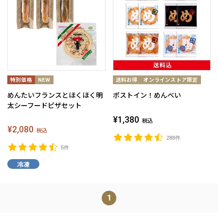
めんたいフランスとほくほく明
ポストイン！めんべい
太シーフードピザセット
¥1,380
税込
¥2,080
税込
288件
5件
冷凍
1