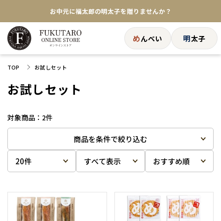
お中元に福太郎の明太子を贈りませんか？
★めんべい25周年記念商品が登場★
め
明
んべい
太子
【色々な味を試したい方へ】ポストイン！めんべい
TOP
お試しセット
送料全国一律770円！10,800円以上で送料無料
お試しセット
2
件
商品を条件で絞り込む