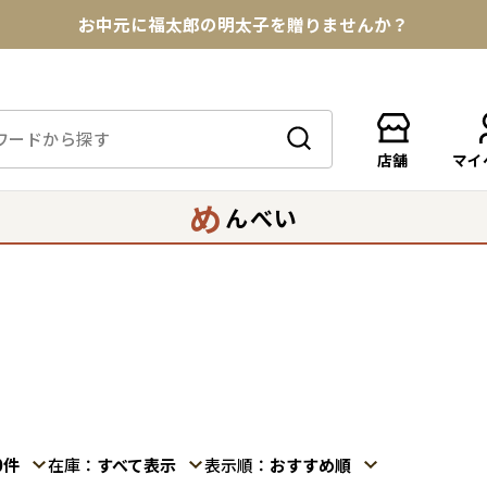
お中元に福太郎の明太子を贈りませんか？
★めんべい25周年記念商品が登場★
【色々な味を試したい方へ】ポストイン！めんべい
店舗
マイ
送料全国一律770円！10,800円以上で送料無料
め
んべい
0件
在庫
すべて表示
表示順
おすすめ順