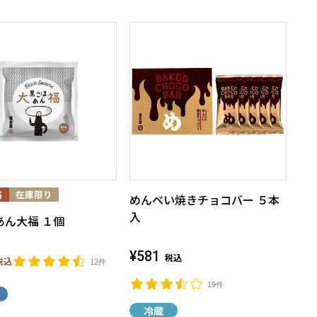
めんべい焼きチョコバー ５本
入
あん大福 １個
¥581
税込
税込
12件
19件
冷蔵