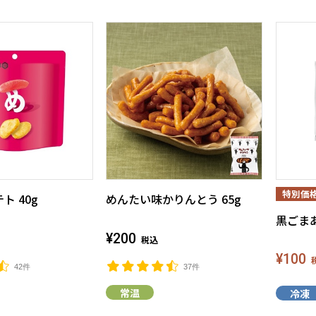
ト 40g
めんたい味かりんとう 65g
黒ごま
¥200
税込
¥100
42件
37件
常温
冷凍