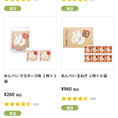
常温
常温
めんべい マヨネーズ味 ２枚×２
めんべい 玉ねぎ ２枚×８袋
袋
¥960
税込
¥260
税込
28件
12件
常温
常温