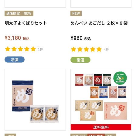
明太子よくばりセット
めんべい あごだし ２枚×８袋
¥3,180
¥860
税込
税込
1件
4件
冷凍
常温