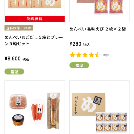
めんべい 香味えび ２枚×２袋
めんべいあごだし５箱とプレー
ン５箱セット
¥280
税込
18件
¥8,600
税込
常温
常温