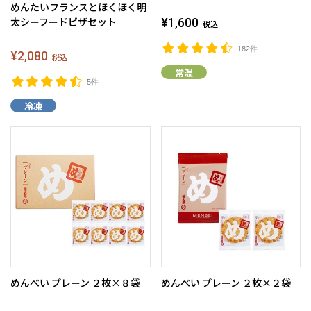
めんたいフランスとほくほく明
太シーフードピザセット
¥1,600
税込
182件
¥2,080
税込
常温
5件
冷凍
めんべい プレーン ２枚×８袋
めんべい プレーン ２枚×２袋