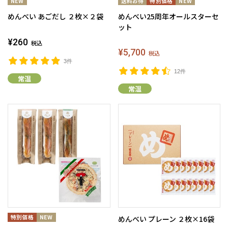
めんべい あごだし ２枚×２袋
めんべい25周年オールスターセ
ット
¥260
税込
¥5,700
税込
3件
12件
常温
常温
めんべい プレーン ２枚×16袋