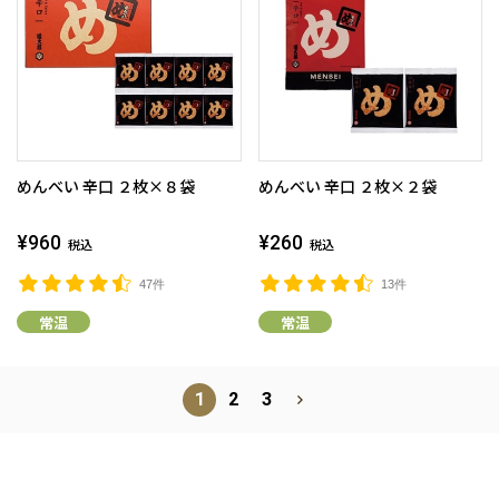
めんべい 辛口 ２枚×８袋
めんべい 辛口 ２枚×２袋
¥960
¥260
税込
税込
47件
13件
常温
常温
1
2
3