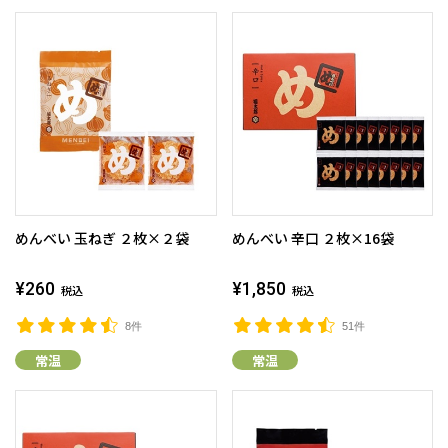
めんべい 玉ねぎ ２枚×２袋
めんべい 辛口 ２枚×16袋
¥260
¥1,850
税込
税込
8件
51件
常温
常温