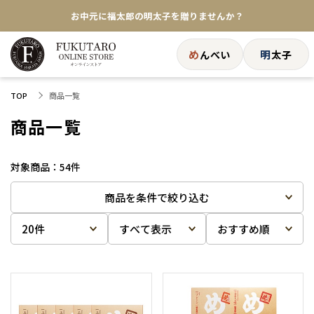
お中元に福太郎の明太子を贈りませんか？
★めんべい25周年記念商品が登場★
め
明
んべい
太子
【色々な味を試したい方へ】ポストイン！めんべい
商品一覧
TOP
送料全国一律770円！10,800円以上で送料無料
商品一覧
54
件
商品を条件で絞り込む