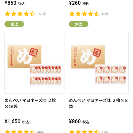
¥860
¥260
税込
税込
166件
15件
常温
常温
めんべい マヨネーズ味 ２枚
めんべい マヨネーズ味 ２枚×８
×16袋
袋
¥1,650
¥860
税込
税込
49件
51件