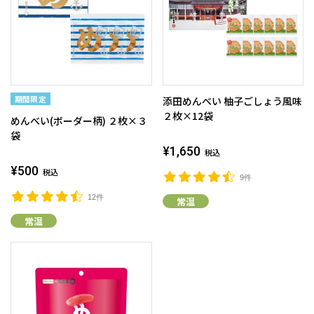
添田めんべい 柚子ごしょう風味
２枚×12袋
めんべい(ボーダー柄) ２枚×３
袋
¥1,650
税込
¥500
税込
9件
12件
常温
常温