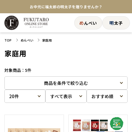
お中元に福太郎の明太子を贈りませんか？
★めんべい25周年記念商品が登場★
め
明
んべい
太子
【色々な味を試したい方へ】ポストイン！めんべい
TOP
めんべい
家庭用
送料全国一律770円！10,800円以上で送料無料
家庭用
5
件
商品を条件で絞り込む