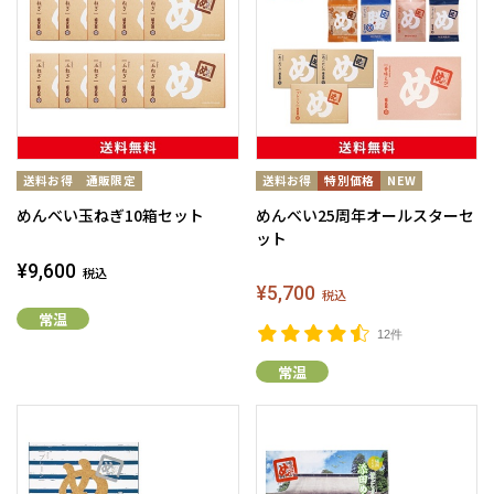
めんべい玉ねぎ10箱セット
めんべい25周年オールスターセ
ット
¥9,600
税込
¥5,700
税込
常温
12件
常温