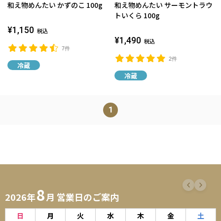
和え物めんたい かずのこ 100g
和え物めんたい サーモントラウ
トいくら 100g
¥1,150
税込
¥1,490
税込
7件
2件
冷蔵
冷蔵
1
8
2026年
月 営業日のご案内
日
月
火
水
木
金
土