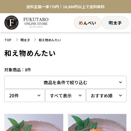
送料全国一律770円！10,800円以上で送料無料
お中元に福太郎の明太子を贈りませんか？
め
明
んべい
太子
★めんべい25周年記念商品が登場★
TOP
明太子
和え物めんたい
【色々な味を試したい方へ】ポストイン！めんべい
和え物めんたい
送料全国一律770円！10,800円以上で送料無料
8
件
商品を条件で絞り込む