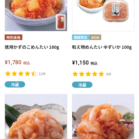
徳用かずのこめんたい 160g
和え物めんたい ゆずいか 100g
¥1,780
¥1,150
税込
税込
12件
5件
冷蔵
冷蔵