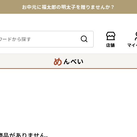
お中元に福太郎の明太子を贈りませんか？
★めんべい25周年記念商品が登場★
【色々な味を試したい方へ】ポストイン！めんべい
店舗
マイ
送料全国一律770円！10,800円以上で送料無料
め
んべい
商品がありません。