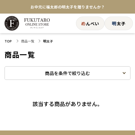
お中元に福太郎の明太子を贈りませんか？
★めんべい25周年記念商品が登場★
め
明
んべい
太子
【色々な味を試したい方へ】ポストイン！めんべい
商品一覧
TOP
明太子
送料全国一律770円！10,800円以上で送料無料
商品一覧
商品を条件で絞り込む
該当する商品がありません。