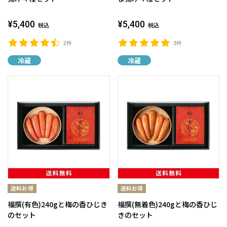
¥5,400
¥5,400
税込
税込
2件
3件
冷蔵
冷蔵
福撰(有色)240gと梅の香ひじき
福撰(無着色)240gと梅の香ひじ
のセット
きのセット