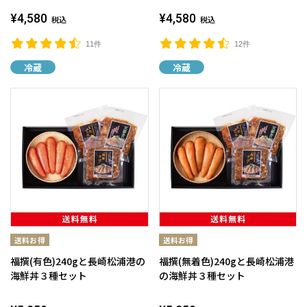
¥4,580
¥4,580
税込
税込
11件
12件
冷蔵
冷蔵
福撰(有色)240gと長崎松浦港の
福撰(無着色)240gと長崎松浦港
海鮮丼３種セット
の海鮮丼３種セット