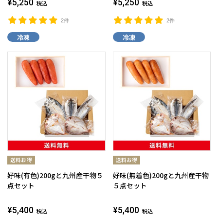
¥5,250
¥5,250
税込
税込
2件
2件
冷凍
冷凍
好味(有色)200gと九州産干物５
好味(無着色)200gと九州産干物
点セット
５点セット
¥5,400
¥5,400
税込
税込