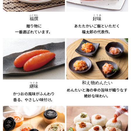
ふくせん
こうみ
福撰
好味
贈り物に
あたたかいご飯といただく
一番選ばれています。
福太郎の代表作。
和え物めんたい
つぐみ
継味
めんたいと海の幸の旨味が織りなす
かつおの風味がふんわり
絶妙な味わい。
香る、やさしい味付け。