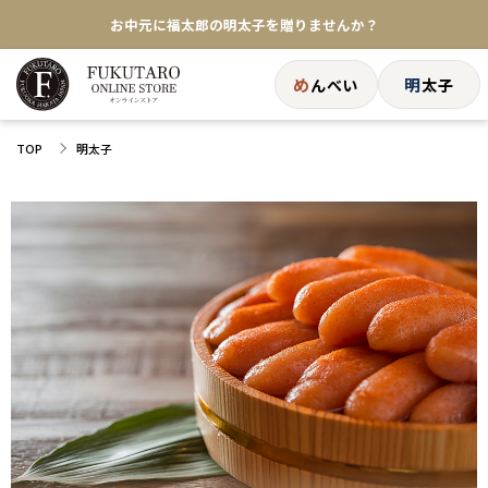
★めんべい25周年記念商品が登場★
【色々な味を試したい方へ】ポストイン！めんべい
め
明
んべい
太子
送料全国一律770円！10,800円以上で送料無料
TOP
明太子