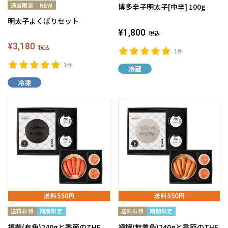
博多辛子明太子[中辛] 100g
明太子よくばりセット
¥1,800
税込
¥3,180
税込
1件
1件
冷蔵
冷凍
福撰(有色)240gと季節のTHE
福撰(無着色)240gと季節のTHE