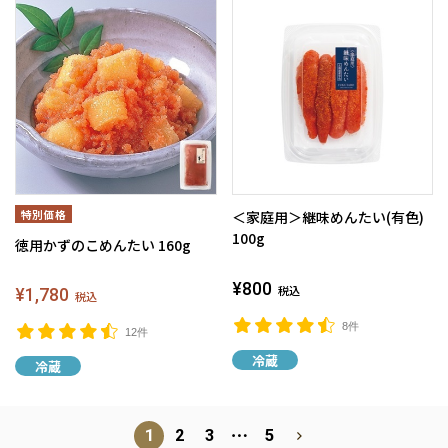
＜家庭用＞継味めんたい(有色)
100g
徳用かずのこめんたい 160g
¥800
¥1,780
税込
税込
8件
12件
冷蔵
冷蔵
⋯
1
2
3
5