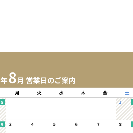
8
6年
月 営業日のご案内
月
火
水
木
金
土
1
3
4
5
6
7
8