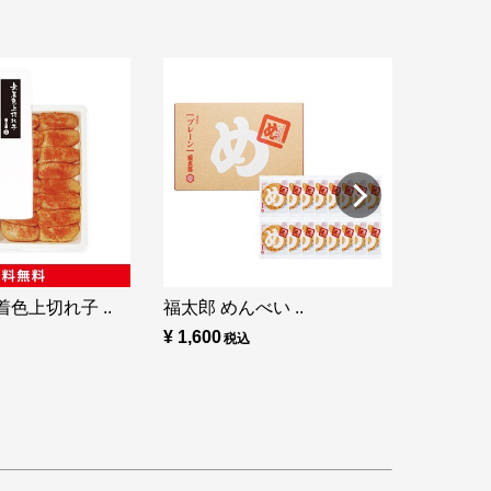
福太郎 め
¥ 860
色上切れ子 ..
福太郎 めんべい ..
¥ 1,600