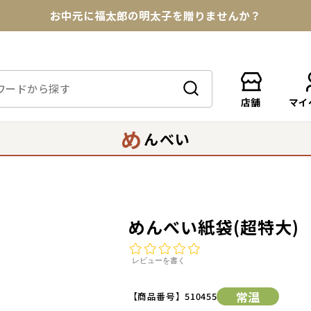
お中元に福太郎の明太子を贈りませんか？
★めんべい25周年記念商品が登場★
【色々な味を試したい方へ】ポストイン！めんべい
店舗
マイ
送料全国一律770円！10,800円以上で送料無料
め
んべい
めんべい紙袋(超特大)
レビューを書く
常温
【商品番号】
510455