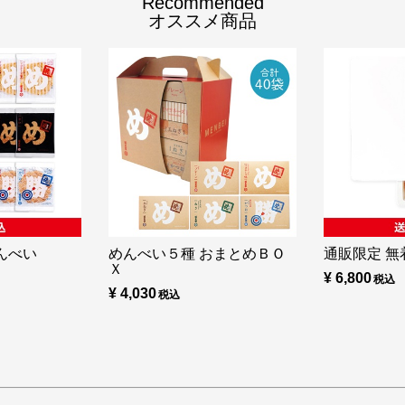
Recommended
オススメ商品
んべい
めんべい５種 おまとめＢＯ
通販限定 無着
Ｘ
¥ 6,800
¥ 4,030