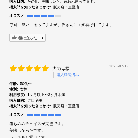
購入目的:
その他 - 美味しいと、言われ送ってます。
福太郎を知ったきっかけ:
販売店・直営店
オススメ
毎回、県外に送ってますが、皆さんに大変喜ばれてます。
役に立った
0
2026-07-17
犬の母様
購入確認済み
年齢:
50代〜
性別:
女性
利用頻度:
1ヶ月以上〜3ヶ月未満
購入目的:
ご自宅用
福太郎を知ったきっかけ:
販売店・直営店
オススメ
箱もののチョイスが完璧です。
美味しかったです。
シールも可愛いです。