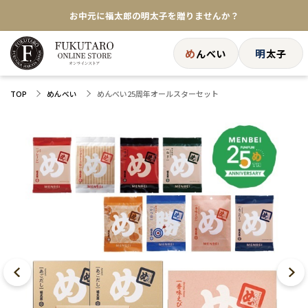
お中元に福太郎の明太子を贈りませんか？
★めんべい25周年記念商品が登場★
め
明
んべい
太子
【色々な味を試したい方へ】ポストイン！めんべい
めんべい25周年オールスターセット
TOP
めんべい
送料全国一律770円！10,800円以上で送料無料