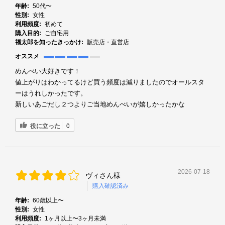
年齢:
50代〜
性別:
女性
利用頻度:
初めて
購入目的:
ご自宅用
福太郎を知ったきっかけ:
販売店・直営店
オススメ
めんべい大好きです！
値上がりはわかってるけど買う頻度は減りましたのでオールスタ
ーはうれしかったです。
新しいあごだし２つよりご当地めんべいが嬉しかったかな
役に立った
0
2026-07-18
ヴィさん様
購入確認済み
年齢:
60歳以上〜
性別:
女性
利用頻度:
1ヶ月以上〜3ヶ月未満