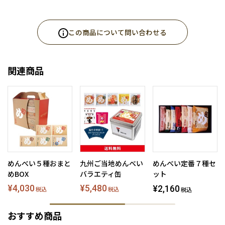
この商品について問い合わせる
関連商品
めんべい５種おまと
九州ご当地めんべい
めんべい定番７種セ
めBOX
バラエティ缶
ット
¥4,030
¥5,480
¥2,160
税込
税込
税込
おすすめ商品