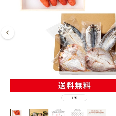
1
5
/