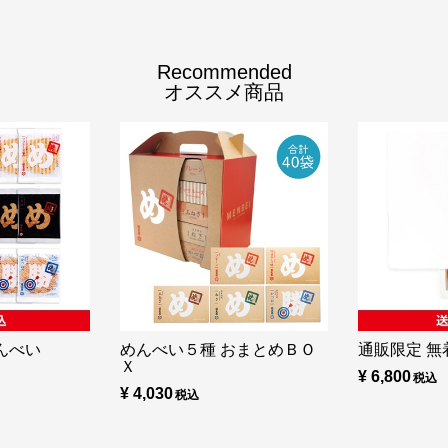
Recommended
オススメ商品
んべい
めんべい５種 おまとめＢＯ
通販限定 無着
Ｘ
¥ 6,800
¥ 4,030