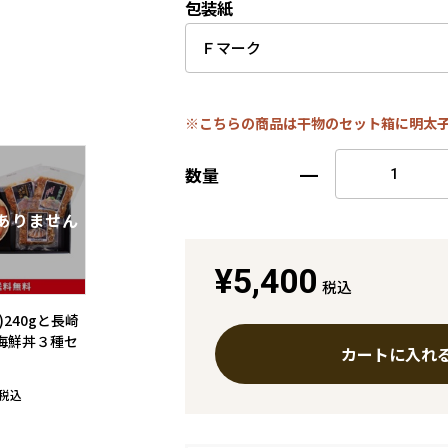
包装紙
※こちらの商品は干物のセット箱に明太
数量
¥5,400
税込
)240gと長崎
海鮮丼３種セ
カートに入れ
税込