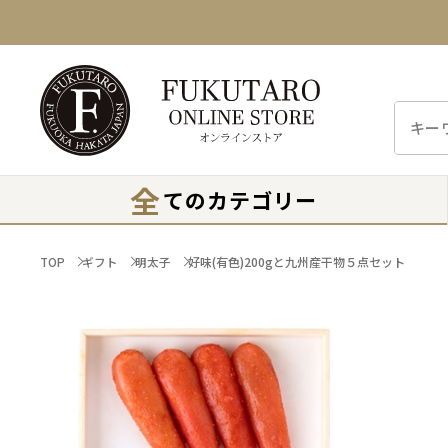
全
てのカテゴリー
TOP
ギフト
明太子
好味(有色)200gと九州産干物５点セット