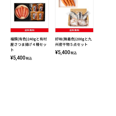
福撰(有色)240gと有村
好味(無着色)200gと九
屋さつま揚げ４種セッ
州産干物５点セット
ト
¥5,400
税込
¥5,400
税込