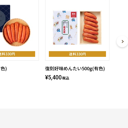
有色)
復刻好味めんたい500g(有色)
¥5,400
税込