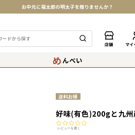
お中元に福太郎の明太子を贈りませんか？
★めんべい25周年記念商品が登場★
【色々な味を試したい方へ】ポストイン！めんべい
店舗
マイ
送料全国一律770円！10,800円以上で送料無料
め
んべい
好味(有色)200gと九
レビューを書く