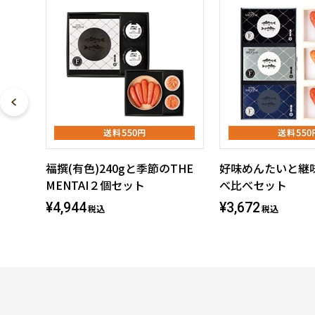
福撰(有色)240gと季節のTHE
好味めんたいと継
MENTAI２個セット
べ比べセット
¥4,944
¥3,672
税込
税込