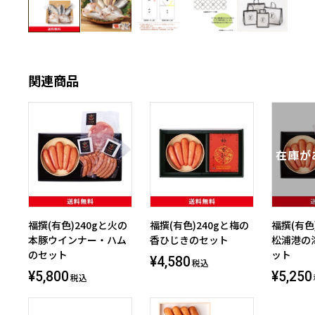
関連商品
福撰(有色)240gと火の
福撰(有色)240gと梅の
福撰(有色
本豚ウインナー・ハム
香ひじきのセット
松浦港の
のセット
ット
¥4,580
税込
¥5,800
¥5,250
税込