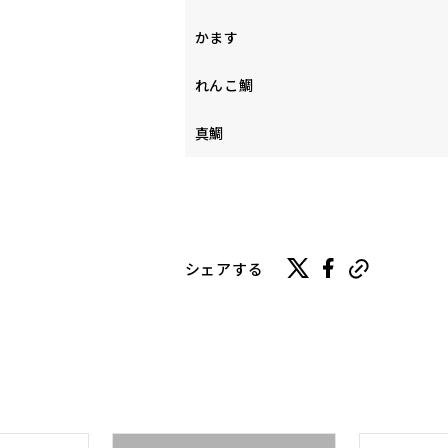
かます
れんこ鯛
真鯛
シェアする