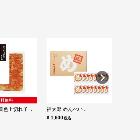
福太郎 め
¥ 860
色上切れ子 ..
福太郎 めんべい ..
¥ 1,600