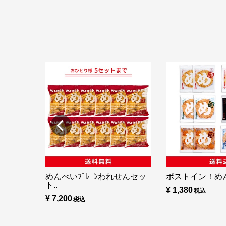
めんべいﾌﾟﾚｰﾝわれせんセッ
ポストイン！め
ト..
¥ 1,380
¥ 7,200