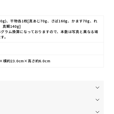
00g)、干物各1枚[真あじ70g、さば160g、かます70g、れ
、真鯛140g]
はグラム換算になっておりますので、本数は写真と異なる場
ます。
m×横約23.0cm×高さ約6.0cm