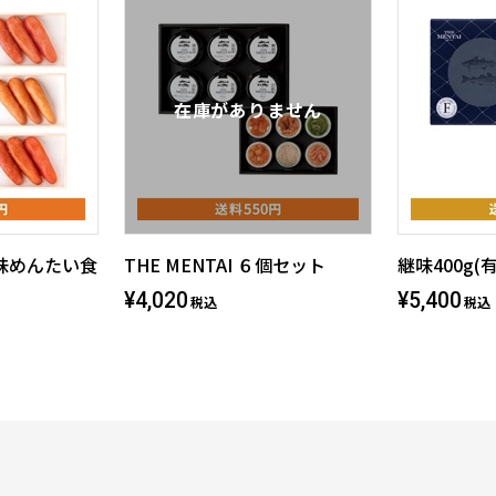
味めんたい食
THE MENTAI ６個セット
継味400g(
¥4,020
¥5,400
税込
税込