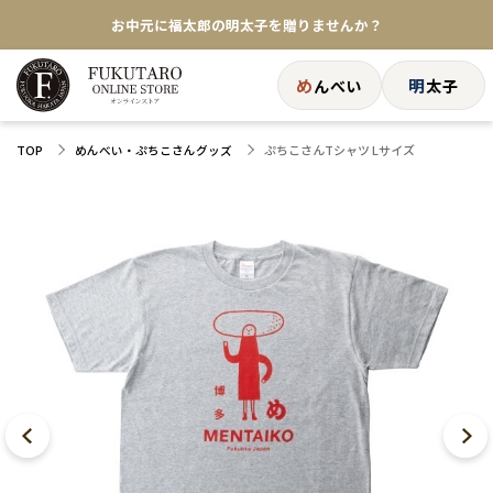
お中元に福太郎の明太子を贈りませんか？
★めんべい25周年記念商品が登場★
め
明
んべい
太子
【色々な味を試したい方へ】ポストイン！めんべい
ぷちこさんTシャツ Lサイズ
TOP
めんべい・ぷちこさんグッズ
送料全国一律770円！10,800円以上で送料無料