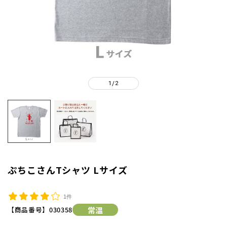
1
2
/
ぷちこさんTシャツ Lサイズ
1件
【商品番号】
030358
常温