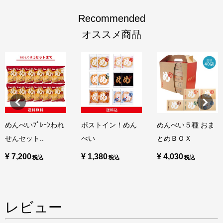
Recommended
オススメ商品
めんべいﾌﾟﾚｰﾝわれ
ポストイン！めん
めんべい５種 おま
せんセット..
べい
とめＢＯＸ
¥ 7,200
¥ 1,380
¥ 4,030
レビュー