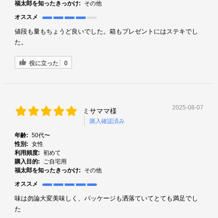
福太郎を知ったきっかけ:
その他
オススメ
値段も量もちょうど良いでした。箱もプレゼントにはステキでし
た。
役に立った
0
2025-08-07
ミサママ様
購入確認済み
年齢:
50代〜
性別:
女性
利用頻度:
初めて
購入目的:
ご自宅用
福太郎を知ったきっかけ:
その他
オススメ
味は勿論大変美味しく、パッケージも洒落ていてとても満足でし
た