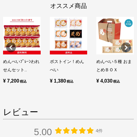
オススメ商品
めんべいﾌﾟﾚｰﾝわれ
ポストイン！めん
めんべい５種 おま
せんセット..
べい
とめＢＯＸ
¥ 7,200
¥ 1,380
¥ 4,030
レビュー
5.00
4件