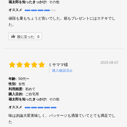
福太郎を知ったきっかけ:
その他
オススメ
値段も量もちょうど良いでした。箱もプレゼントにはステキでし
た。
役に立った
0
2025-08-07
ミサママ様
購入確認済み
年齢:
50代〜
性別:
女性
利用頻度:
初めて
購入目的:
ご自宅用
福太郎を知ったきっかけ:
その他
オススメ
味は勿論大変美味しく、パッケージも洒落ていてとても満足でし
た