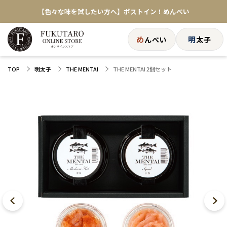
【色々な味を試したい方へ】ポストイン！めんべい
送料全国一律770円！10,800円以上で送料無料
め
明
んべい
太子
THE MENTAI 2個セット
TOP
明太子
THE MENTAI