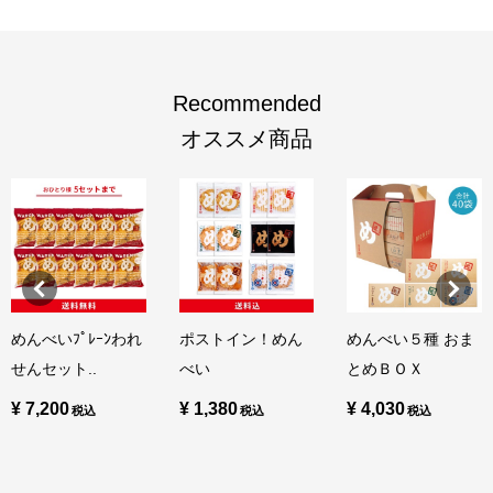
Recommended
オススメ商品
めんべいﾌﾟﾚｰﾝわれ
ポストイン！めん
めんべい５種 おま
せんセット..
べい
とめＢＯＸ
¥ 7,200
¥ 1,380
¥ 4,030