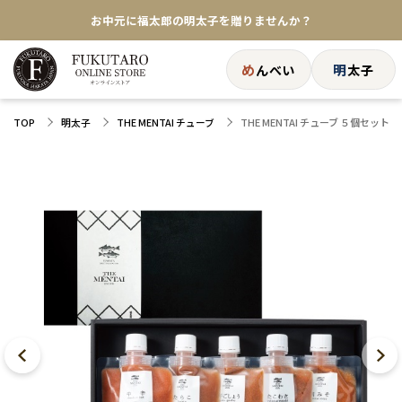
お中元に福太郎の明太子を贈りませんか？
★めんべい25周年記念商品が登場★
め
明
んべい
太子
【色々な味を試したい方へ】ポストイン！めんべい
THE MENTAI チューブ ５個セット
TOP
明太子
THE MENTAI チューブ
送料全国一律770円！10,800円以上で送料無料