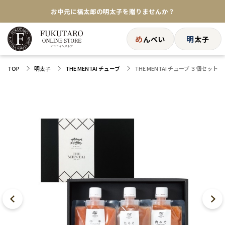
お中元に福太郎の明太子を贈りませんか？
★めんべい25周年記念商品が登場★
め
明
んべい
太子
【色々な味を試したい方へ】ポストイン！めんべい
THE MENTAI チューブ ３個セット
TOP
明太子
THE MENTAI チューブ
送料全国一律770円！10,800円以上で送料無料