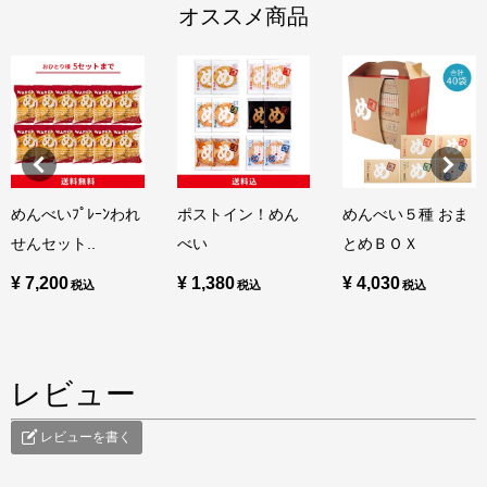
オススメ商品
めんべいﾌﾟﾚｰﾝわれ
ポストイン！めん
めんべい５種 おま
せんセット..
べい
とめＢＯＸ
¥ 7,200
¥ 1,380
¥ 4,030
レビュー
レビューを書く