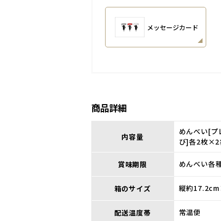
メッセージカード
商品詳細
めんべい[
内容量
び]各2枚×
めんべい各種
賞味期限
縦約17.2c
箱のサイズ
常温便
配送温度帯