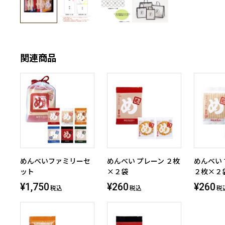
関連商品
めんべいファミリーセ
めんべい プレーン ２枚
めんべい
ット
×２袋
２枚×２
¥1,750
¥260
¥260
税込
税込
税