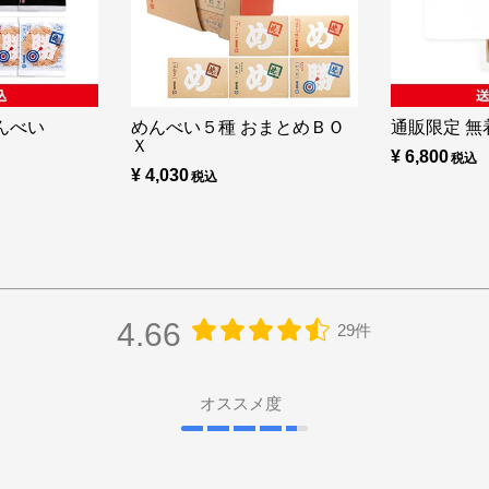
んべい
めんべい５種 おまとめＢＯ
通販限定 無着
Ｘ
¥ 6,800
¥ 4,030
4.66
29件
オススメ度