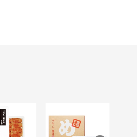
福太郎 め
¥ 860