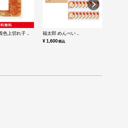
色上切れ子 ..
福太郎 めんべい ..
¥ 1,600