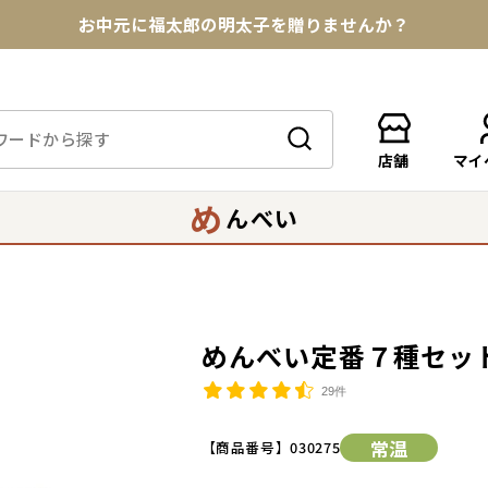
お中元に福太郎の明太子を贈りませんか？
★めんべい25周年記念商品が登場★
【色々な味を試したい方へ】ポストイン！めんべい
店舗
マイ
送料全国一律770円！10,800円以上で送料無料
め
んべい
めんべい定番７種セッ
29件
常温
【商品番号】
030275