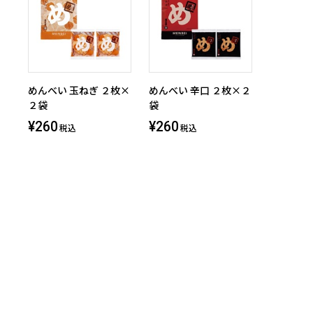
めんべい 玉ねぎ ２枚×
めんべい 辛口 ２枚×２
２袋
袋
¥260
¥260
税込
税込