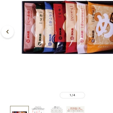
1
4
/