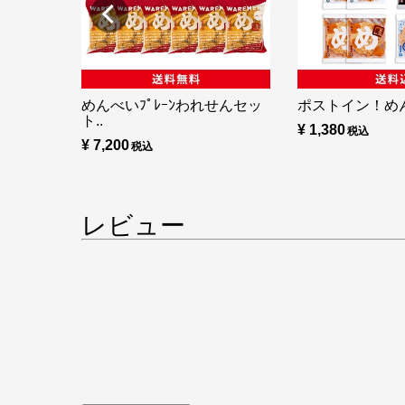
めんべいﾌﾟﾚｰﾝわれせんセッ
ポストイン！め
ト..
¥ 1,380
¥ 7,200
レビュー