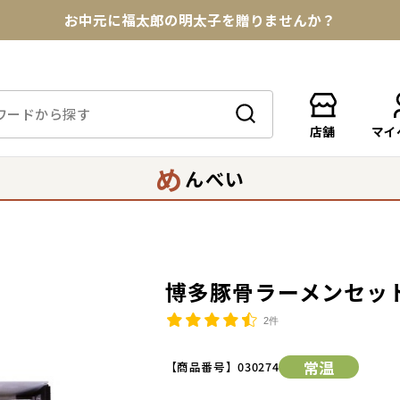
お中元に福太郎の明太子を贈りませんか？
★めんべい25周年記念商品が登場★
【色々な味を試したい方へ】ポストイン！めんべい
店舗
マイ
送料全国一律770円！10,800円以上で送料無料
め
んべい
博多豚骨ラーメンセッ
2件
常温
【商品番号】
030274