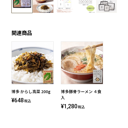
関連商品
博多 からし高菜 200g
博多豚骨ラーメン ４食
入
¥648
税込
¥1,280
税込