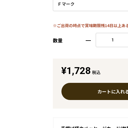
※ご出荷の時点で賞味期限残14日以上あ
数量
¥1,728
税込
カートに入れ