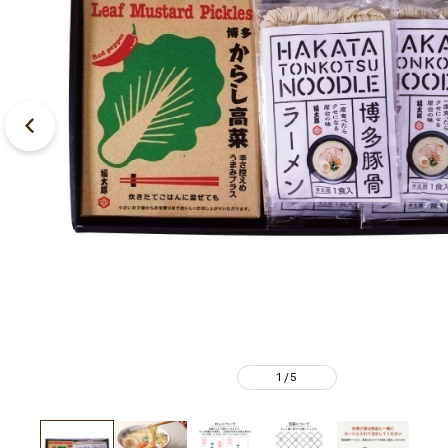
1
5
/