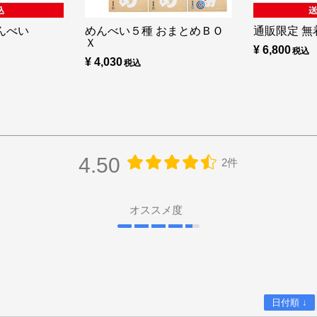
んべい
めんべい５種 おまとめＢＯ
通販限定 無着
Ｘ
¥ 6,800
¥ 4,030
4.50
2件
オススメ度
日付順 ↓