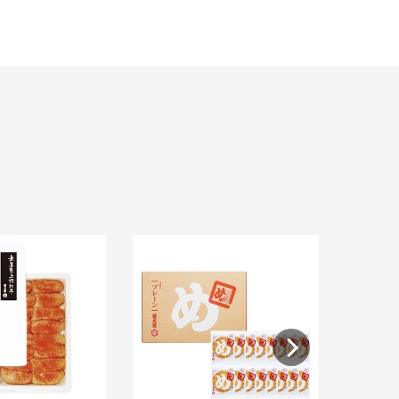
福太郎 め
¥ 860