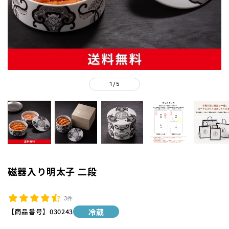
1
5
/
磁器入り明太子 二段
3件
【商品番号】
030243
冷蔵