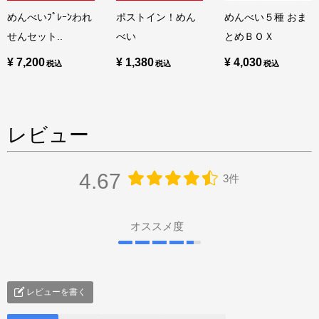
めんべいﾌﾟﾚｰﾝわれ
ポストイン！めん
めんべい５種 おま
せんセット..
べい
とめＢＯＸ
¥ 7,200
¥ 1,380
¥ 4,030
レビュー
4.67
3件
オススメ度
レビューを書く