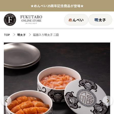
★めんべい25周年記念商品が登場★
【色々な味を試したい方へ】ポストイン！めんべい
め
明
んべい
太子
送料全国一律770円！10,800円以上で送料無料
磁器入り明太子 二段
TOP
明太子