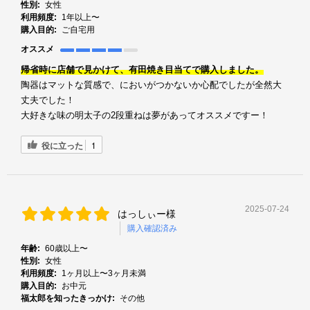
性別:
女性
利用頻度:
1年以上〜
購入目的:
ご自宅用
オススメ
帰省時に店舗で見かけて、有田焼き目当てで購入しました。
陶器はマットな質感で、においがつかないか心配でしたが全然大
丈夫でした！
大好きな味の明太子の2段重ねは夢があってオススメですー！
役に立った
1
2025-07-24
はっしぃー様
購入確認済み
年齢:
60歳以上〜
性別:
女性
利用頻度:
1ヶ月以上〜3ヶ月未満
購入目的:
お中元
福太郎を知ったきっかけ:
その他