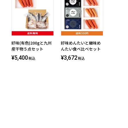
好味(有色)200gと九州
好味めんたいと継味め
産干物５点セット
んたい食べ比べセット
¥5,400
¥3,672
税込
税込