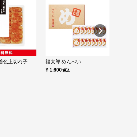
福太郎 め
¥ 860
色上切れ子 ..
福太郎 めんべい ..
¥ 1,600