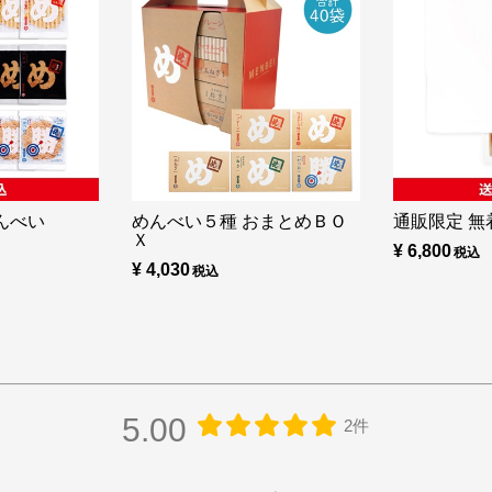
んべい
めんべい５種 おまとめＢＯ
通販限定 無着
Ｘ
¥ 6,800
¥ 4,030
5.00
2件