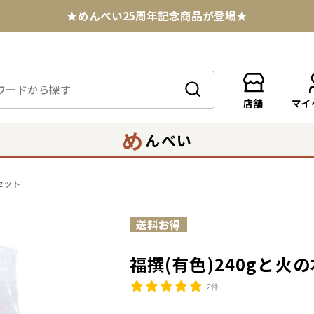
★めんべい25周年記念商品が登場★
【色々な味を試したい方へ】ポストイン！めんべい
送料全国一律770円！10,800円以上で送料無料
店舗
マイ
め
んべい
セット
福撰(有色)240gと
2件