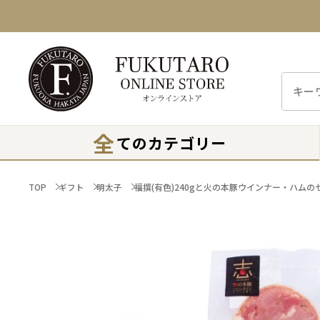
全
てのカテゴリー
TOP
ギフト
明太子
福撰(有色)240gと火の本豚ウインナー・ハムの