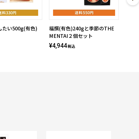
たい500g(有色)
福撰(有色)240gと季節のTHE
MENTAI２個セット
¥4,944
税込