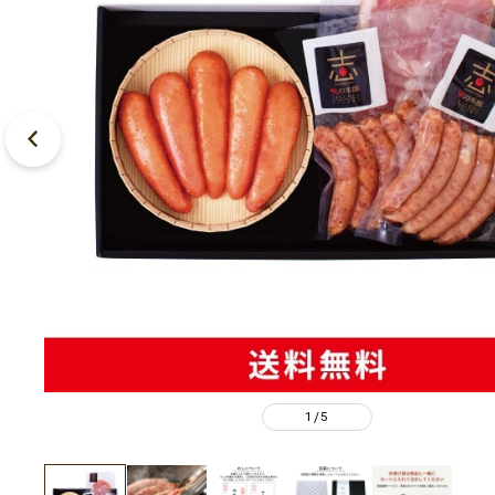
1
5
/