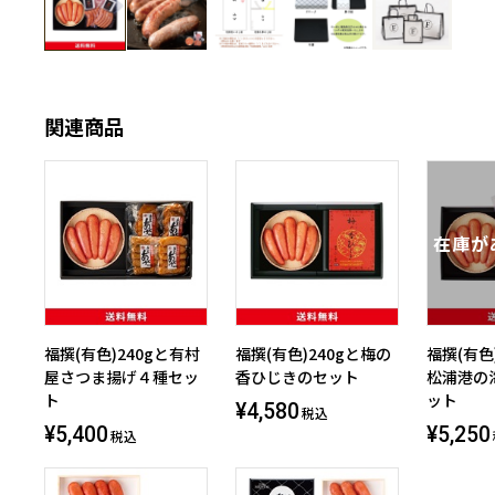
関連商品
福撰(有色)240gと有村
福撰(有色)240gと梅の
福撰(有色
屋さつま揚げ４種セッ
香ひじきのセット
松浦港の
ト
ット
¥4,580
税込
¥5,400
¥5,250
税込