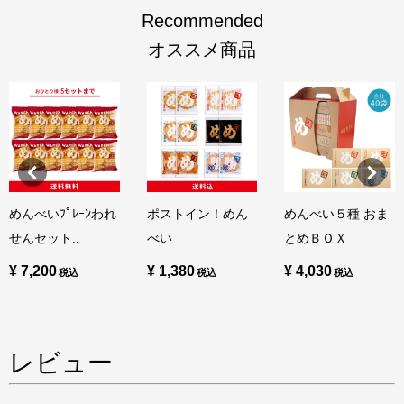
Recommended
オススメ商品
めんべいﾌﾟﾚｰﾝわれ
ポストイン！めん
めんべい５種 おま
せんセット..
べい
とめＢＯＸ
¥ 7,200
¥ 1,380
¥ 4,030
レビュー