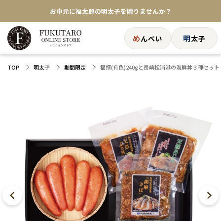
お中元に福太郎の明太子を贈りませんか？
★めんべい25周年記念商品が登場★
め
明
んべい
太子
【色々な味を試したい方へ】ポストイン！めんべい
福撰(有色)240gと長崎松浦港の海鮮丼３種セット
TOP
明太子
期間限定
送料全国一律770円！10,800円以上で送料無料