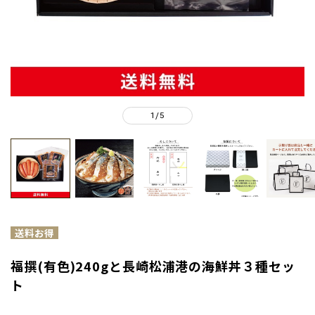
1
5
/
福撰(有色)240gと長崎松浦港の海鮮丼３種セッ
ト