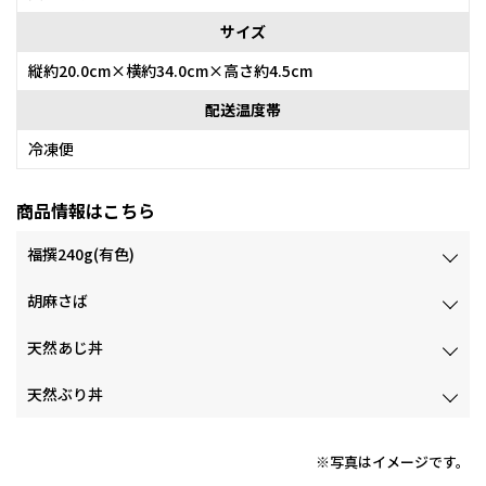
サイズ
縦約20.0cm×横約34.0cm×高さ約4.5cm
配送温度帯
冷凍便
商品情報はこちら
福撰240g(有色)
胡麻さば
天然あじ丼
天然ぶり丼
※写真はイメージです。