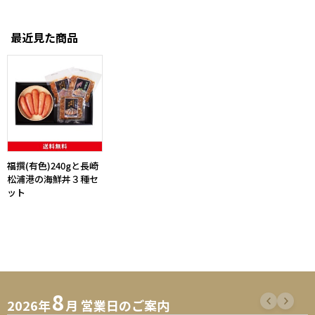
最近見た商品
福撰(有色)240gと長崎
松浦港の海鮮丼３種セ
ット
8
2026年
月 営業日のご案内