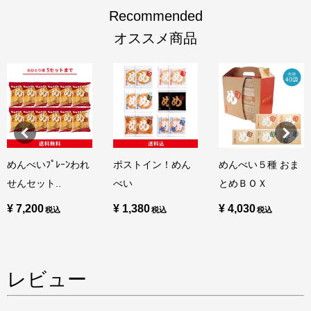
Recommended
オススメ商品
めんべいﾌﾟﾚｰﾝわれ
ポストイン！めん
めんべい５種 おま
せんセット..
べい
とめＢＯＸ
¥ 7,200
¥ 1,380
¥ 4,030
レビュー