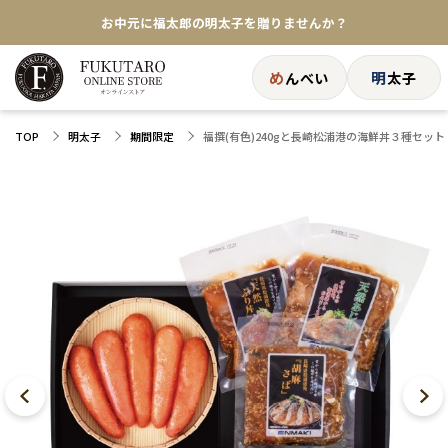
お中元に福太郎の明太子を贈りませんか？
★めんべい25周年記念商品が登場★
め
明
んべい
太子
【色々な味を試したい方へ】ポストイン！めんべい
福撰(有色)240gと長崎松浦港の海鮮丼３種セット
TOP
明太子
期間限定
送料全国一律770円！10,800円以上で送料無料