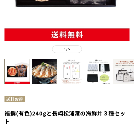
1
5
/
福撰(有色)240gと長崎松浦港の海鮮丼３種セッ
ト