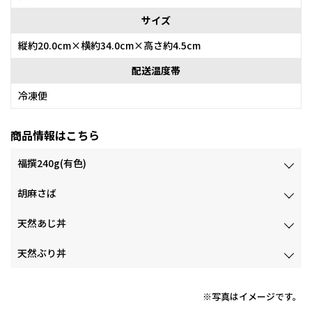
サイズ
縦約20.0cm×横約34.0cm×高さ約4.5cm
配送温度帯
冷凍便
商品情報はこちら
福撰240g(有色)
胡麻さば
天然あじ丼
天然ぶり丼
※写真はイメージです。