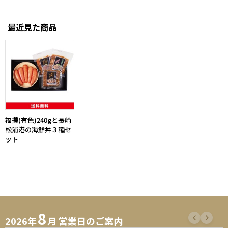
最近見た商品
福撰(有色)240gと長崎
松浦港の海鮮丼３種セ
ット
8
2026年
月 営業日のご案内