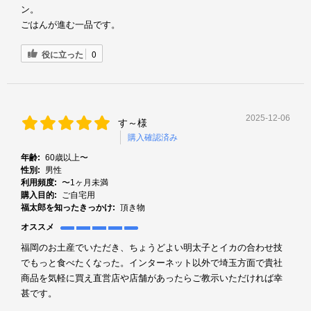
ン。
ごはんが進む一品です。
役に立った
0
2025-12-06
す～様
購入確認済み
年齢:
60歳以上〜
性別:
男性
利用頻度:
〜1ヶ月未満
購入目的:
ご自宅用
福太郎を知ったきっかけ:
頂き物
オススメ
福岡のお土産でいただき、ちょうどよい明太子とイカの合わせ技
でもっと食べたくなった。インターネット以外で埼玉方面で貴社
商品を気軽に買え直営店や店舗があったらご教示いただければ幸
甚です。