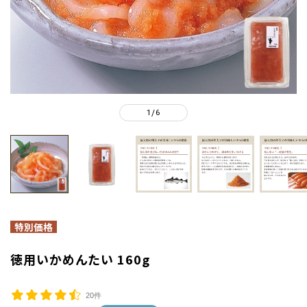
1
6
/
徳用いかめんたい 160g
20件