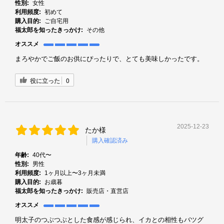
性別:
女性
利用頻度:
初めて
購入目的:
ご自宅用
福太郎を知ったきっかけ:
その他
オススメ
まろやかでご飯のお供にぴったりで、とても美味しかったです。
役に立った
0
2025-12-23
たか様
購入確認済み
年齢:
40代〜
性別:
男性
利用頻度:
1ヶ月以上〜3ヶ月未満
購入目的:
お歳暮
福太郎を知ったきっかけ:
販売店・直営店
オススメ
明太子のつぶつぶとした食感が感じられ、イカとの相性もバツグ