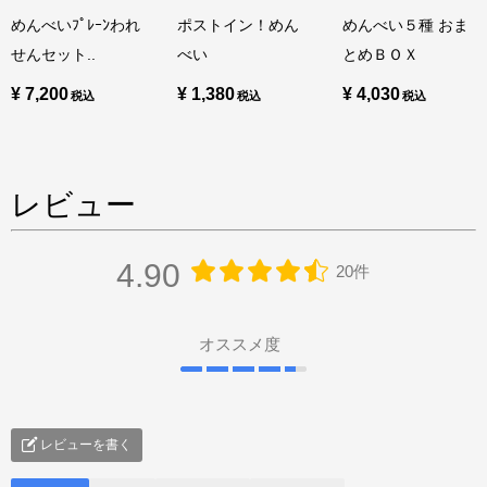
めんべいﾌﾟﾚｰﾝわれ
ポストイン！めん
めんべい５種 おま
せんセット..
べい
とめＢＯＸ
¥ 7,200
¥ 1,380
¥ 4,030
レビュー
4.90
20件
オススメ度
レビューを書く