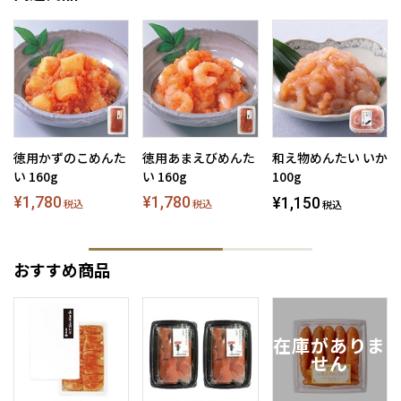
徳用かずのこめんた
徳用あまえびめんた
和え物めんたい いか
い 160g
い 160g
100g
¥1,780
¥1,780
¥1,150
税込
税込
税込
おすすめ商品