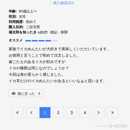
購入確認済み
年齢:
60歳以上〜
性別:
女性
利用頻度:
初めて
購入目的:
ご自宅用
福太郎を知ったきっかけ:
雑誌・新聞
オススメ
家族でイカめんたいが大好きで美味しくいただいています。
お徳用と言うことで初めて注文しました。
歯ごたえのあるイカが好みですが
イカの種類は同じなのでしょうか？
今回は身が柔らかく感じました。
イカ耳だけのイカめんたいがあるといいなぁと思います。
役に立った
0
​1
​2
​3
​4