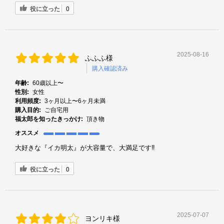
役に立った
0
2025-08-16
ふふふ様
購入確認済み
年齢:
60歳以上〜
性別:
女性
利用頻度:
3ヶ月以上〜6ヶ月未満
購入目的:
ご自宅用
福太郎を知ったきっかけ:
頂き物
オススメ
大好きな『イカ明太』が大容量で、大満足です‼️
役に立った
0
2025-07-07
ヨンリキ様