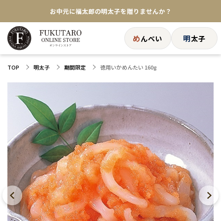
お中元に福太郎の明太子を贈りませんか？
★めんべい25周年記念商品が登場★
め
明
んべい
太子
【色々な味を試したい方へ】ポストイン！めんべい
徳用いかめんたい 160g
TOP
明太子
期間限定
送料全国一律770円！10,800円以上で送料無料