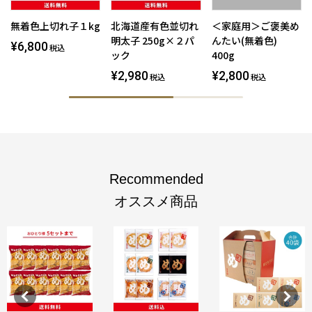
無着色上切れ子１kg
北海道産有色並切れ
＜家庭用＞ご褒美め
明太子 250g×２パ
んたい(無着色)
¥6,800
税込
ック
400g
¥2,980
¥2,800
税込
税込
Recommended
オススメ商品