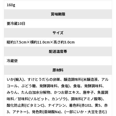
160g
賞味期限
要冷蔵10日
サイズ
縦約17.5cm×横約11.0cm×高さ約3.0cm
配送温度帯
冷蔵便
原材料
いか(輸入)、すけとうだらの卵巣、醸造調味料(米醸造液、アル
コール、ぶどう糖、発酵調味料、食塩)、食塩、発酵調味料、
みりん、たん白加水分解物、かつお節エキス、唐辛子、魚醤調
味料／甘味料(ソルビット、カンゾウ)、調味料(アミノ酸等)、
酸化防止剤(ビタミンC)、ナイアシン、着色料(赤102、黄5、赤
3、アナトー)、発色剤(亜硝酸Na)、(一部にいか・大豆を含む)