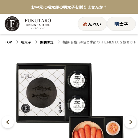
お中元に福太郎の明太子を贈りませんか？
★めんべい25周年記念商品が登場★
め
明
んべい
太子
【色々な味を試したい方へ】ポストイン！めんべい
福撰(有色)240gと季節のTHE MENTAI２個セット
TOP
明太子
期間限定
送料全国一律770円！10,800円以上で送料無料