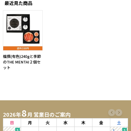
最近見た商品
福撰(有色)240gと季節
のTHE MENTAI２個セ
ット
8
2026年
月 営業日のご案内
日
月
火
水
木
金
土
1