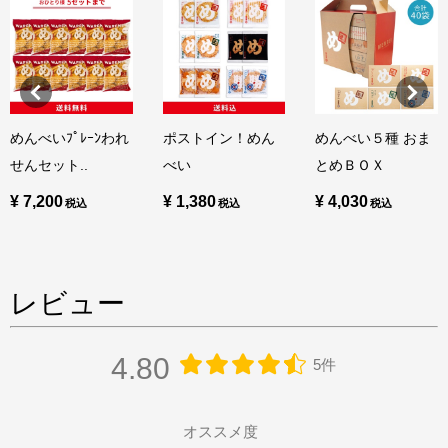
めんべいﾌﾟﾚｰﾝわれ
ポストイン！めん
めんべい５種 おま
せんセット..
べい
とめＢＯＸ
¥ 7,200
¥ 1,380
¥ 4,030
レビュー
4.80
5件
オススメ度