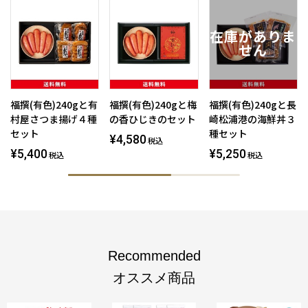
福撰(有色)240gと有
福撰(有色)240gと梅
福撰(有色)240gと長
村屋さつま揚げ４種
の香ひじきのセット
崎松浦港の海鮮丼３
セット
種セット
¥4,580
税込
¥5,400
¥5,250
税込
税込
Recommended
オススメ商品