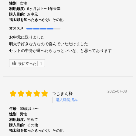
性別:
女性
利用頻度:
6ヶ月以上〜1年未満
購入目的:
お中元
福太郎を知ったきっかけ:
その他
オススメ
お中元に送りました
明太子好きな方なので喜んでいただけました
セットの中身が選べたらもっといいな、と思っております
役に立った
1
2025-07-08
つじまん様
購入確認済み
年齢:
60歳以上〜
性別:
男性
利用頻度:
初めて
購入目的:
その他
福太郎を知ったきっかけ:
その他