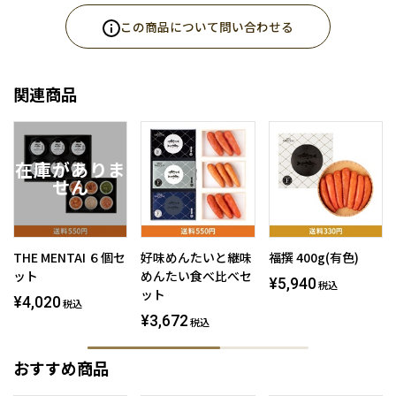
この商品について問い合わせる
関連商品
THE MENTAI ６個セ
好味めんたいと継味
福撰 400g(有色)
ット
めんたい食べ比べセ
¥5,940
税込
ット
¥4,020
税込
¥3,672
税込
おすすめ商品