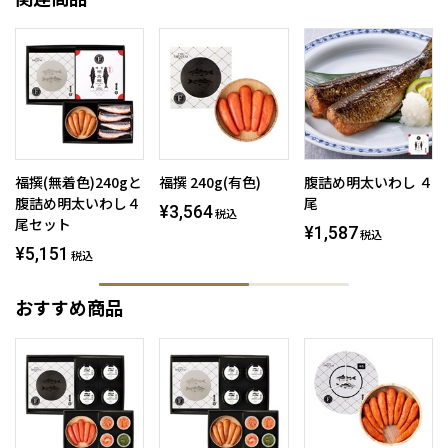
福撰(無着色)240gと
福撰 240g(有色)
腹詰め明太いわし ４
腹詰め明太いわし４
尾
¥3,564
税込
尾セット
¥1,587
税込
¥5,151
税込
おすすめ商品