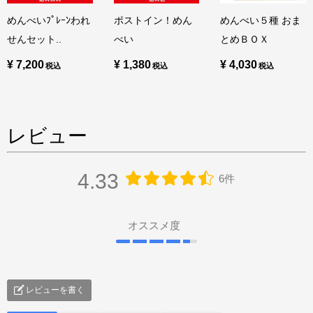
めんべいﾌﾟﾚｰﾝわれ
ポストイン！めん
めんべい５種 おま
せんセット..
べい
とめＢＯＸ
¥ 7,200
¥ 1,380
¥ 4,030
レビュー
4.33
6件
オススメ度
レビューを書く