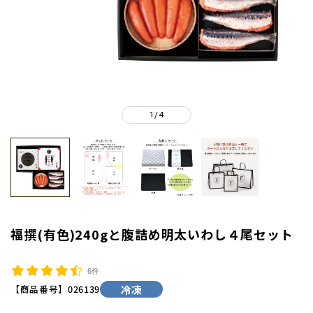
1
4
/
福撰(有色)240gと腹詰め明太いわし４尾セット
6件
【商品番号】
026139
冷凍