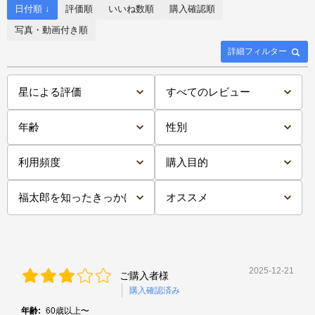
日付順 ↓
評価順
いいね数順
購入確認順
写真・動画付き順
詳細フィルター
2025-12-21
ご購入者様
購入確認済み
年齢:
60歳以上〜