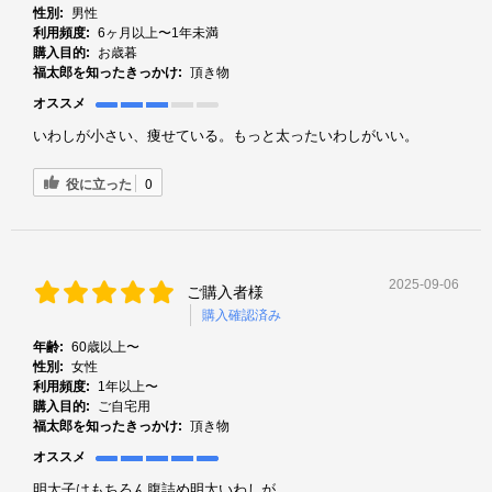
性別:
男性
利用頻度:
6ヶ月以上〜1年未満
購入目的:
お歳暮
福太郎を知ったきっかけ:
頂き物
オススメ
いわしが小さい、痩せている。もっと太ったいわしがいい。
役に立った
0
2025-09-06
ご購入者様
購入確認済み
年齢:
60歳以上〜
性別:
女性
利用頻度:
1年以上〜
購入目的:
ご自宅用
福太郎を知ったきっかけ:
頂き物
オススメ
明太子はもちろん腹詰め明太いわしが