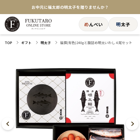
お中元に福太郎の明太子を贈りませんか？
★めんべい25周年記念商品が登場★
め
明
んべい
太子
【色々な味を試したい方へ】ポストイン！めんべい
福撰(有色)240gと腹詰め明太いわし４尾セット
TOP
ギフト
明太子
送料全国一律770円！10,800円以上で送料無料