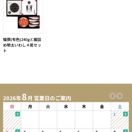
福撰(有色)240gと腹詰
め明太いわし４尾セッ
ト
8
2026年
月 営業日のご案内
日
月
火
水
木
金
土
1
2
3
4
5
6
7
8