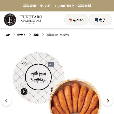
送料全国一律770円！10,800円以上で送料無料
め
明
んべい
太子
福撰 800g(無着色)
TOP
明太子
福撰