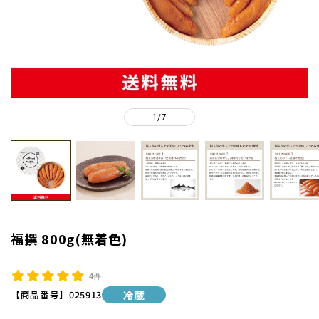
1
7
/
福撰 800g(無着色)
4件
【商品番号】
025913
冷蔵