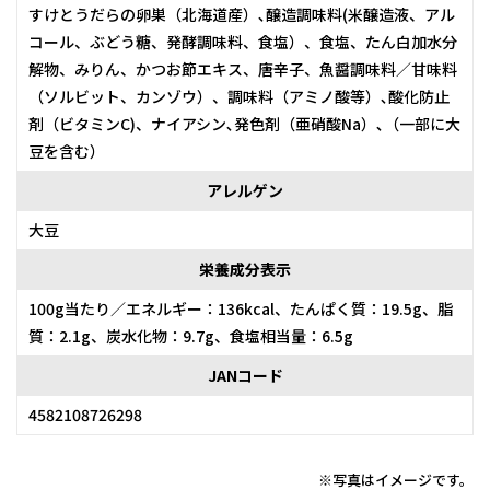
すけとうだらの卵巣（北海道産）､醸造調味料(米醸造液、アル
コール、ぶどう糖、発酵調味料、食塩）、食塩、たん白加水分
解物、みりん、かつお節エキス、唐辛子、魚醤調味料／甘味料
（ソルビット、カンゾウ）、調味料（アミノ酸等）､酸化防止
剤（ビタミンC)、ナイアシン､発色剤（亜硝酸Na）､（一部に大
豆を含む）
アレルゲン
大豆
栄養成分表示
100g当たり／エネルギー：136kcal、たんぱく質：19.5g、脂
質：2.1g、炭水化物：9.7g、食塩相当量：6.5g
JANコード
4582108726298
※写真はイメージです。