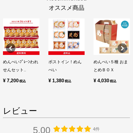
オススメ商品
めんべいﾌﾟﾚｰﾝわれ
ポストイン！めん
めんべい５種 おま
せんセット..
べい
とめＢＯＸ
¥ 7,200
¥ 1,380
¥ 4,030
レビュー
5.00
4件