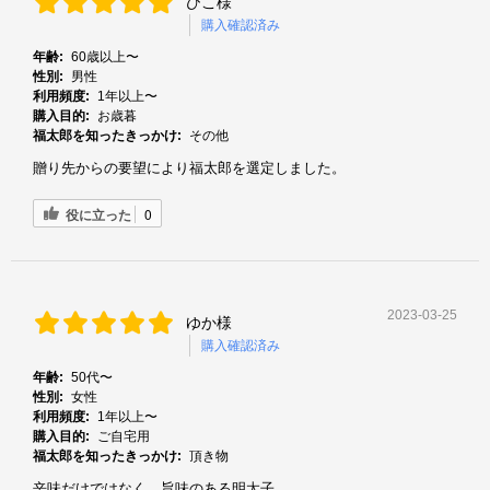
ひこ様
購入確認済み
年齢:
60歳以上〜
性別:
男性
利用頻度:
1年以上〜
購入目的:
お歳暮
福太郎を知ったきっかけ:
その他
贈り先からの要望により福太郎を選定しました。
役に立った
0
2023-03-25
ゆか様
購入確認済み
年齢:
50代〜
性別:
女性
利用頻度:
1年以上〜
購入目的:
ご自宅用
福太郎を知ったきっかけ:
頂き物
辛味だけではなく、旨味のある明太子。