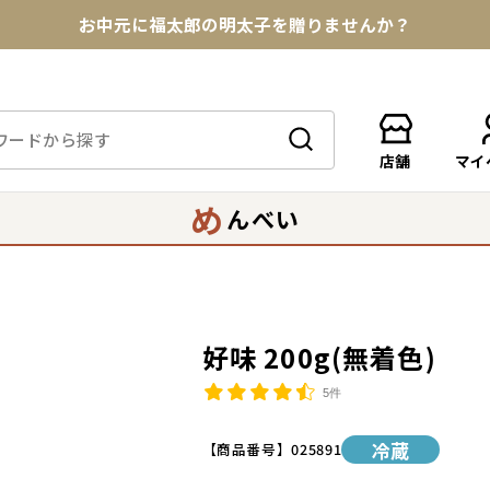
★めんべい25周年記念商品が登場★
【色々な味を試したい方へ】ポストイン！めんべい
送料全国一律770円！10,800円以上で送料無料
店舗
マイ
め
んべい
好味 200g(無着色)
5件
冷蔵
【商品番号】
025891