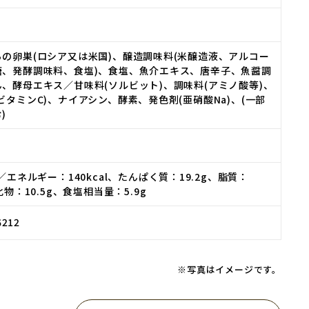
の卵巣(ロシア又は米国)、醸造調味料(米醸造液、アルコー
糖、発酵調味料、食塩)、食塩、魚介エキス、唐辛子、魚醤調
、酵母エキス／甘味料(ソルビット)、調味料(アミノ酸等)、
ビタミンC)、ナイアシン、酵素、発色剤(亜硝酸Na)、(一部
)
／エネルギー：140kcal、たんぱく質：19.2g、脂質：
化物：10.5g、食塩相当量：5.9g
6212
※写真はイメージです。