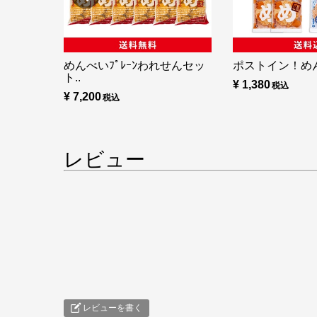
めんべいﾌﾟﾚｰﾝわれせんセッ
ポストイン！め
ト..
¥ 1,380
¥ 7,200
レビュー
レビューを書く