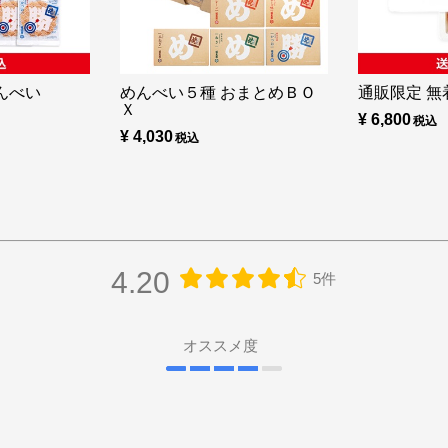
んべい
めんべい５種 おまとめＢＯ
通販限定 無着
Ｘ
¥ 6,800
¥ 4,030
4.20
5件
オススメ度