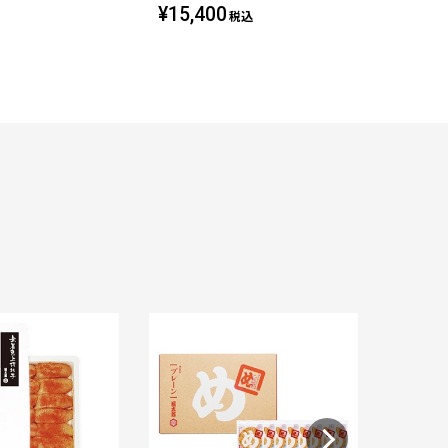
¥15,400
税込
福太郎 め
¥ 860