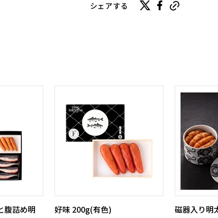
シェアする
gと腹詰め明
好味 200g(有色)
磁器入り明太