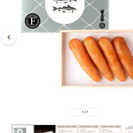
1
7
/