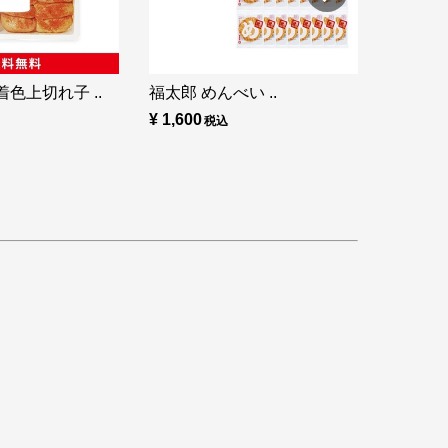
色上切れ子 ..
福太郎 めんべい ..
¥ 1,600