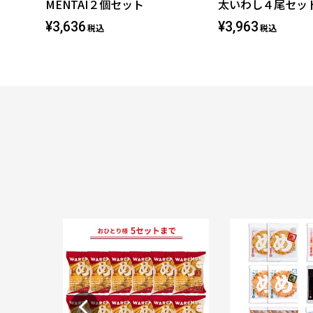
MENTAI２個セット
太いわし４尾セッ
¥3,636
¥3,963
税込
税込