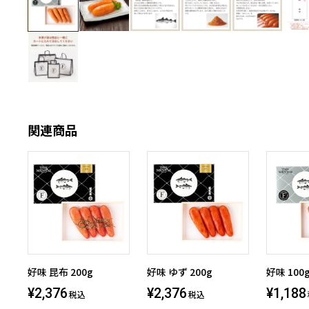
関連商品
好味 昆布 200g
好味 ゆず 200g
好味 100
¥2,376
¥2,376
¥1,188
税込
税込