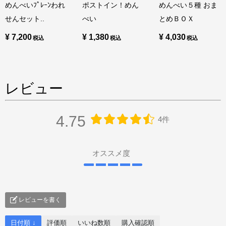
めんべいﾌﾟﾚｰﾝわれ
ポストイン！めん
めんべい５種 おま
せんセット..
べい
とめＢＯＸ
¥ 7,200
¥ 1,380
¥ 4,030
レビュー
4.75
4件
オススメ度
レビューを書く
日付順 ↓
評価順
いいね数順
購入確認順