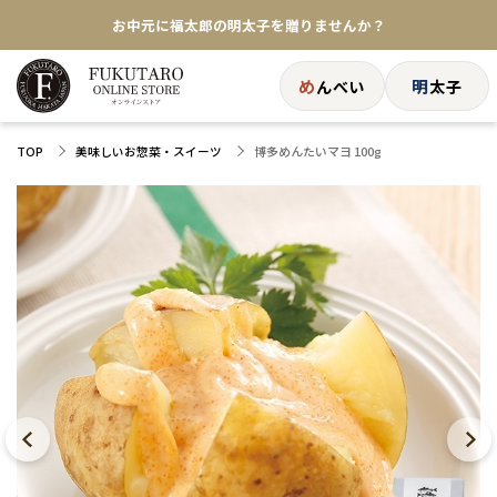
お中元に福太郎の明太子を贈りませんか？
★めんべい25周年記念商品が登場★
め
明
んべい
太子
【色々な味を試したい方へ】ポストイン！めんべい
博多めんたいマヨ 100g
TOP
美味しいお惣菜・スイーツ
送料全国一律770円！10,800円以上で送料無料