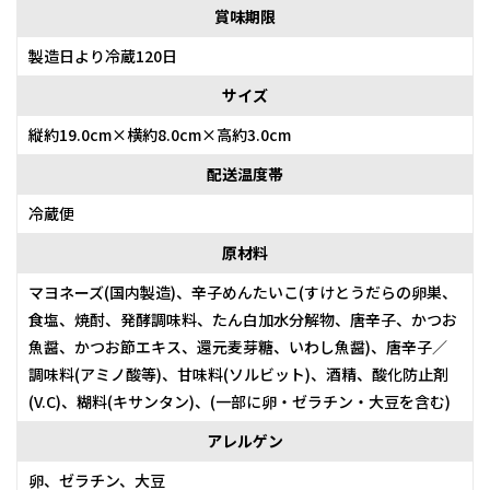
賞味期限
製造日より冷蔵120日
サイズ
縦約19.0cm×横約8.0cm×高約3.0cm
配送温度帯
冷蔵便
原材料
マヨネーズ(国内製造)、辛子めんたいこ(すけとうだらの卵巣、
食塩、焼酎、発酵調味料、たん白加水分解物、唐辛子、かつお
魚醤、かつお節エキス、還元麦芽糖、いわし魚醤)、唐辛子／
調味料(アミノ酸等)、甘味料(ソルビット)、酒精、酸化防止剤
(V.C)、糊料(キサンタン)、(一部に卵・ゼラチン・大豆を含む)
アレルゲン
卵、ゼラチン、大豆