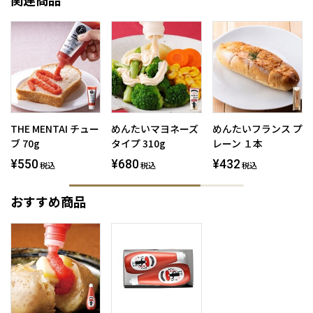
関連商品
THE MENTAI チュー
めんたいマヨネーズ
めんたいフランス プ
ブ 70g
タイプ 310g
レーン １本
¥550
¥680
¥432
税込
税込
税込
おすすめ商品