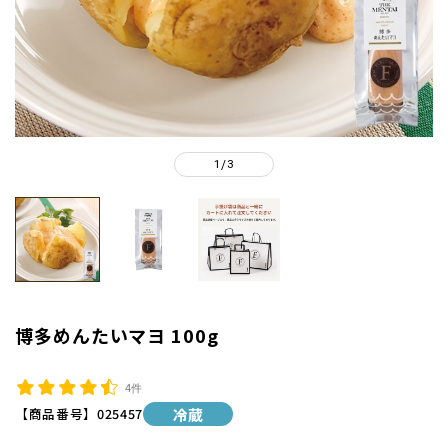
1
3
/
博多めんたいマヨ 100g
4件
【商品番号】
025457
冷蔵