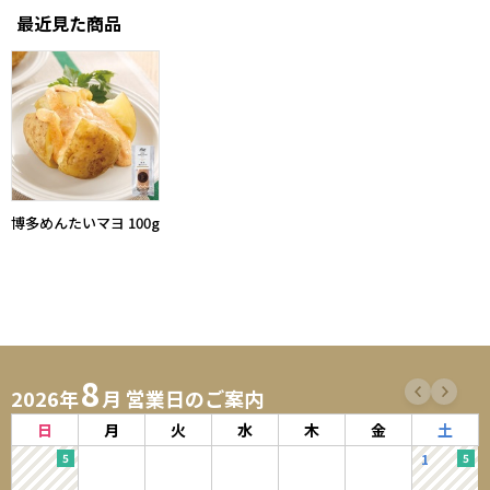
最近見た商品
博多めんたいマヨ 100g
8
2026年
月 営業日のご案内
日
月
火
水
木
金
土
1