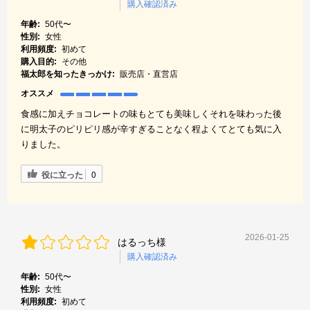
購入確認済み
年齢:
50代〜
性別:
女性
利用頻度:
初めて
購入目的:
その他
福太郎を知ったきっかけ:
販売店・直営店
オススメ
食感に加えチョコレートの味もとても美味しくそれを味わった後
に明太子のピリピリ感が辛すぎることなく程よくてとても気に入
りました。
役に立った
0
2026-01-25
はるっち様
購入確認済み
年齢:
50代〜
性別:
女性
利用頻度:
初めて