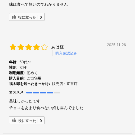
味は食べて無いのでわかりません
役に立った
0
2025-11-26
あは様
購入確認済み
年齢:
50代〜
性別:
女性
利用頻度:
初めて
購入目的:
ご自宅用
福太郎を知ったきっかけ:
販売店・直営店
オススメ
美味しかったです
チョコをあまり食べない娘も喜んでました
役に立った
0