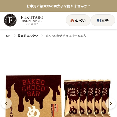
お中元に福太郎の明太子を贈りませんか？
★めんべい25周年記念商品が登場★
め
明
んべい
太子
【色々な味を試したい方へ】ポストイン！めんべい
めんべい焼きチョコバー ５本入
TOP
福太郎のおやつ
送料全国一律770円！10,800円以上で送料無料