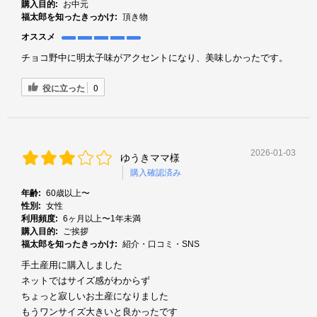
購入目的:
お中元
福太郎を知ったきっかけ:
頂き物
オススメ
チョコ野中に明太子味がアクセントになり、美味しかったです。
役に立った
0
2026-01-03
ゆうきママ様
購入確認済み
年齢:
60歳以上〜
性別:
女性
利用頻度:
6ヶ月以上〜1年未満
購入目的:
ご挨拶
福太郎を知ったきっかけ:
紹介・口コミ・SNS
手土産用に購入しました
ネットではサイズ感がわからず
ちょっと寂しいお土産になりました
もうワンサイズ大きいと良かったです