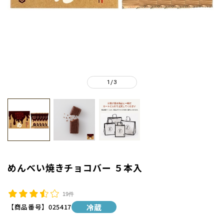
1
3
/
めんべい焼きチョコバー ５本入
19件
【商品番号】
025417
冷蔵