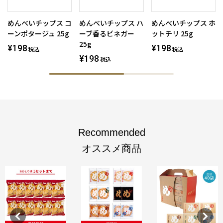
めんべいチップス コ
めんべいチップス ハ
めんべいチップス ホ
ーンポタージュ 25g
ーブ香るビネガー
ットチリ 25g
25g
¥198
¥198
税込
税込
¥198
税込
Recommended
オススメ商品