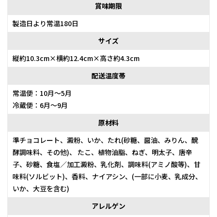
賞味期限
製造日より常温180日
サイズ
縦約10.3cm×横約12.4cm×高さ約4.3cm
配送温度帯
常温便：10月～5月
冷蔵便：6月～9月
原材料
準チョコレート、澱粉、いか、たれ(砂糖、醤油、みりん、醗
酵調味料、その他)、 たこ、植物油脂、ねぎ、明太子、唐辛
子、砂糖、食塩／加工澱粉、乳化剤、調味料(アミノ酸等)、甘
味料(ソルビット)、香料、ナイアシン、(一部に小麦、乳成分、
いか、大豆を含む)
アレルゲン