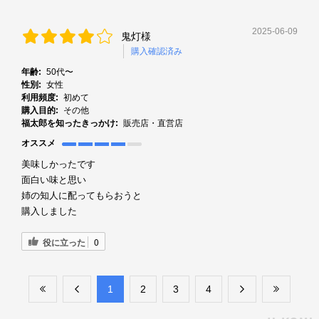
2025-06-09
鬼灯様
購入確認済み
年齢:
50代〜
性別:
女性
利用頻度:
初めて
購入目的:
その他
福太郎を知ったきっかけ:
販売店・直営店
オススメ
美味しかったです
面白い味と思い
姉の知人に配ってもらおうと
購入しました
役に立った
0
​1
​2
​3
​4