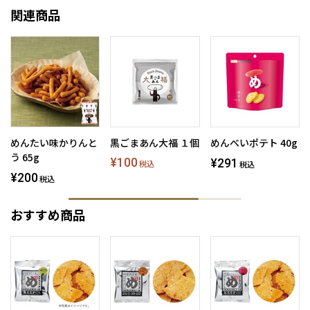
関連商品
めんたい味かりんと
黒ごまあん大福 １個
めんべいポテト 40g
う 65g
¥100
¥291
税込
税込
¥200
税込
おすすめ商品