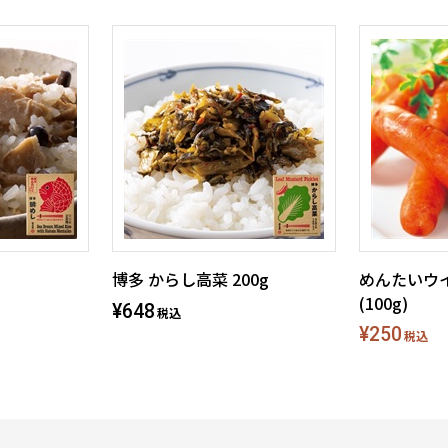
博多 からし高菜 200g
めんたいウ
(100g)
¥648
税込
¥250
税込