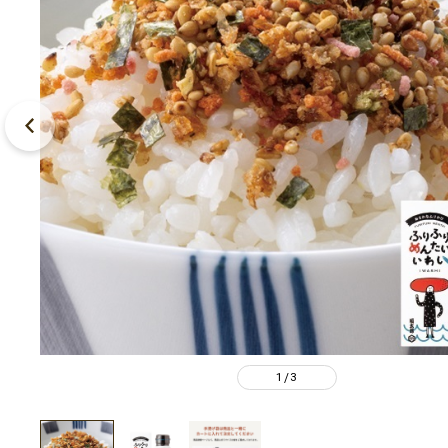
1
3
/