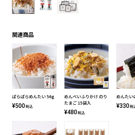
関連商品
ぱらぱらめんたい 56g
めんべいふりかけ のり
めんたい
たまご 15袋入
¥500
¥330
税込
税
¥480
税込