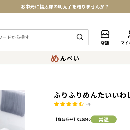
お中元に福太郎の明太子を贈りませんか？
★めんべい25周年記念商品が登場★
【色々な味を試したい方へ】ポストイン！めんべい
店舗
マイ
送料全国一律770円！10,800円以上で送料無料
め
んべい
ふりふりめんたいいわし
9件
常温
【商品番号】
025340