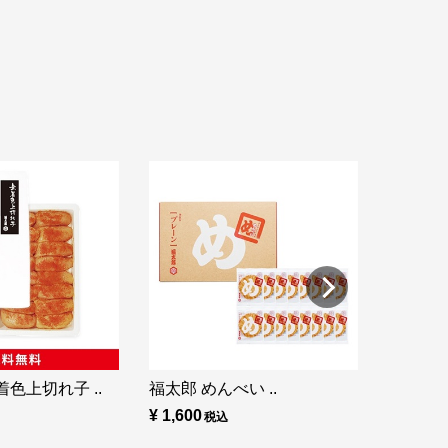
福太郎 め
¥ 860
色上切れ子 ..
福太郎 めんべい ..
¥ 1,600