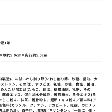
温1年
m×横約5.0cm×奥行約5.0cm
内製造)、味付いわし削り節(いわし削り節、砂糖、醤油、大
キストリン、その他)、すりごま、乳糖、砂糖、食塩、醤油、
しめんたい加工品(たらこ、食塩、植物油脂、乳糖、その
子、酵母エキス、蛋白加水分解物、鰹節粉末、魚介エキス(魚
付たらこ粉末、抹茶、鰹骨粉末、鰹節エキス粉末／調味料(ア
、着色料(カラメル、クチナシ、アカビート、紅麹、カロチノ
防止剤(V.E)、香辛料、増粘剤(キサンタン)、(一部に小麦・