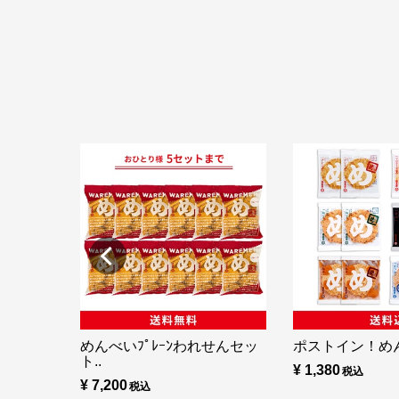
めんべいﾌﾟﾚｰﾝわれせんセッ
ポストイン！め
ト..
¥ 1,380
¥ 7,200