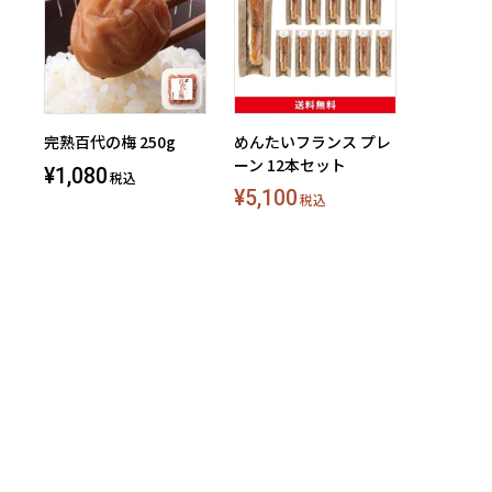
完熟百代の梅 250g
めんたいフランス プレ
ーン 12本セット
¥1,080
税込
¥5,100
税込