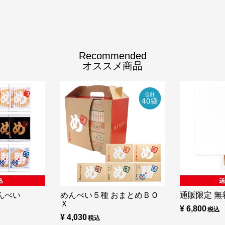
Recommended
オススメ商品
んべい
めんべい５種 おまとめＢＯ
通販限定 無着
Ｘ
¥ 6,800
¥ 4,030