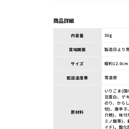
商品詳細
50g
内容量
製造日より常
賞味期限
縦約12.0c
サイズ
常温便
配送温度帯
いりごま(国
豆蛋白、デ
のり、から
他)、唐辛
原材料
介類)、味
ミノ酸等)
イド)、酸化