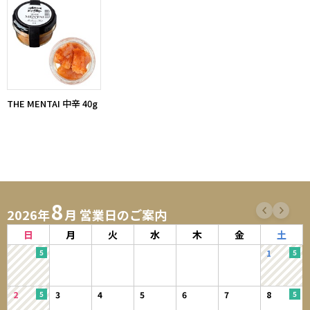
THE MENTAI 中辛 40g
8
2026年
月 営業日のご案内
日
月
火
水
木
金
土
1
2
3
4
5
6
7
8