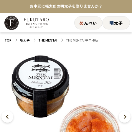
★めんべい25周年記念商品が登場★
【色々な味を試したい方へ】ポストイン！めんべい
め
明
んべい
太子
送料全国一律770円！10,800円以上で送料無料
THE MENTAI 中辛 40g
TOP
明太子
THE MENTAI