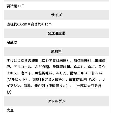
要冷蔵21日
サイズ
直径約6.6cm×高さ約4.1cm
配送温度帯
冷蔵便
原材料
すけとうだらの卵巣（ロシア又は米国）、醸造調味料（米醸造
液、アルコール、ぶどう糖、発酵調味料、食塩）、食塩、魚介
エキス、唐辛子、魚醤調味料、みりん、酵母エキス／甘味料
(ソルビット）、調味料(アミノ酸等）、酸化防止剤（V.C）、ナ
イアシン、酵素、発色剤（亜硝酸Ｎａ）、（一部に大豆を含
む）
アレルゲン
大豆