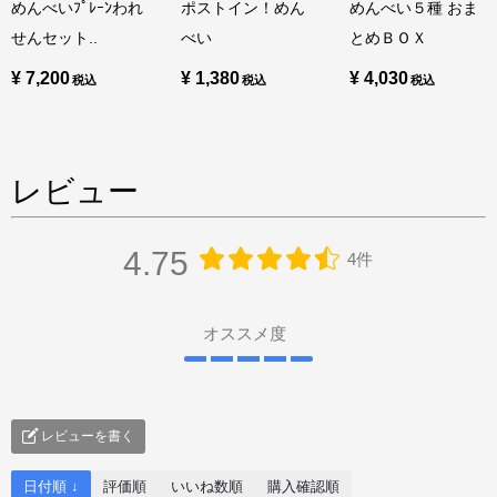
めんべいﾌﾟﾚｰﾝわれ
ポストイン！めん
めんべい５種 おま
せんセット..
べい
とめＢＯＸ
¥ 7,200
¥ 1,380
¥ 4,030
レビュー
4.75
4件
オススメ度
レビューを書く
日付順 ↓
評価順
いいね数順
購入確認順