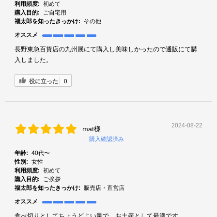
利用頻度:
初めて
購入目的:
ご自宅用
福太郎を知ったきっかけ:
その他
オススメ
長野東急百貨店の九州展にて購入し美味しかったので通販にて購
入しました。
役に立った
0
2024-08-22
mat様
購入確認済み
年齢:
40代〜
性別:
女性
利用頻度:
初めて
購入目的:
ご挨拶
福太郎を知ったきっかけ:
販売店・直営店
オススメ
食べ切りとしてちょうどよい量で、お土産として最適です。