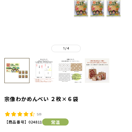
1
4
/
宗像わかめんべい ２枚×６袋
5件
【商品番号】
024811
常温