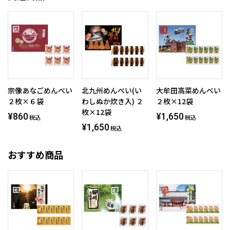
宗像あなごめんべい
北九州めんべい(い
大牟田高菜めんべい
２枚×６袋
わしぬか炊き入) ２
２枚×12袋
枚×12袋
¥860
¥1,650
税込
税込
¥1,650
税込
おすすめ商品