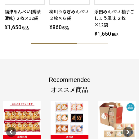
福津めんべい(鯛茶
柳川うなぎめんべい
添田めんべい 柚子ご
漬味) ２枚×12袋
２枚×６袋
しょう風味 ２枚
×12袋
¥1,650
¥860
税込
税込
¥1,650
税込
Recommended
オススメ商品