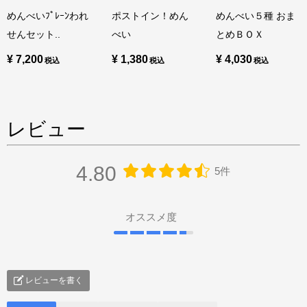
めんべいﾌﾟﾚｰﾝわれ
ポストイン！めん
めんべい５種 おま
せんセット..
べい
とめＢＯＸ
¥ 7,200
¥ 1,380
¥ 4,030
レビュー
4.80
5件
オススメ度
レビューを書く