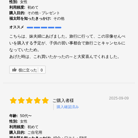
性別:
女性
利用頻度:
初めて
購入目的:
その他 - プレゼント
福太郎を知ったきっかけ:
その他
オススメ
こちらは、妹夫婦にあげました。旅行に行って、この宗像せんべ
いを購入する予定が、子供の習い事都合で旅行ごとキャンセルに
なっていたため。
あげた時は、これ買いたかったの～と大変喜んでくれました。
役に立った
0
2025-09-09
ご購入者様
購入確認済み
年齢:
50代〜
性別:
女性
利用頻度:
初めて
購入目的:
ご自宅用
福太郎を知ったきっかけ:
紹介・口コミ・SNS