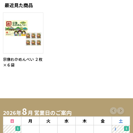
最近見た商品
宗像わかめんべい ２枚
×６袋
8
2026年
月 営業日のご案内
日
月
火
水
木
金
土
1