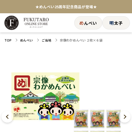
★めんべい25周年記念商品が登場★
【色々な味を試したい方へ】ポストイン！めんべい
め
明
んべい
太子
送料全国一律770円！10,800円以上で送料無料
宗像わかめんべい ２枚×６袋
TOP
めんべい
ご当地