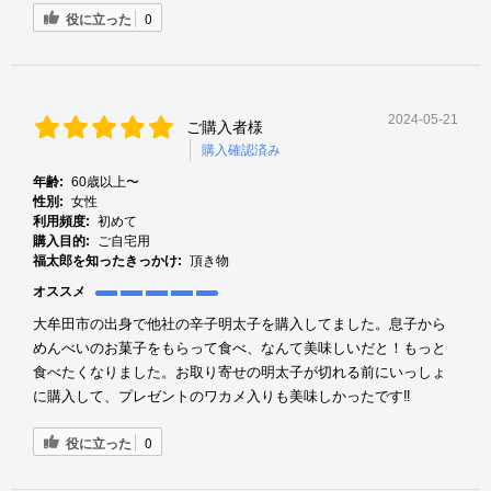
役に立った
0
2024-05-21
ご購入者様
購入確認済み
年齢:
60歳以上〜
性別:
女性
利用頻度:
初めて
購入目的:
ご自宅用
福太郎を知ったきっかけ:
頂き物
オススメ
大牟田市の出身で他社の辛子明太子を購入してました。息子から
めんべいのお菓子をもらって食べ、なんて美味しいだと！もっと
食べたくなりました。お取り寄せの明太子が切れる前にいっしょ
に購入して、プレゼントのワカメ入りも美味しかったです‼️
役に立った
0