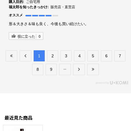
購入目的:
ご自宅用
福太郎を知ったきっかけ:
販売店・直営店
オススメ
形＆大きさ＆味も良く、今後も買い続けたい。
役に立った
0
​1
​2
​3
​4
​5
​6
​7
​8
​9
最近見た商品