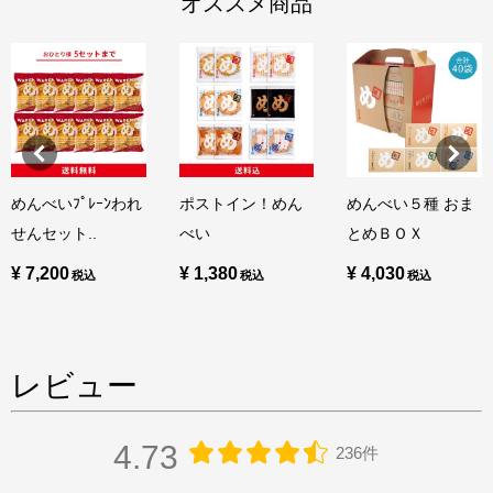
オススメ商品
めんべいﾌﾟﾚｰﾝわれ
ポストイン！めん
めんべい５種 おま
せんセット..
べい
とめＢＯＸ
¥ 7,200
¥ 1,380
¥ 4,030
レビュー
4.73
236件