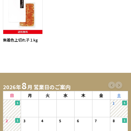
無着色上切れ子１kg
8
2026年
月 営業日のご案内
日
月
火
水
木
金
土
1
2
3
4
5
6
7
8