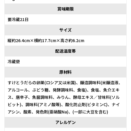
賞味期限
要冷蔵21日
サイズ
縦約26.4cm×横約17.7cm×高さ約6.2cm
配送温度帯
冷蔵便
原材料
すけとうだらの卵巣(ロシア又は米国)、醸造調味料(米醸造液、
アルコール、ぶどう糖、発酵調味料、食塩)、食塩、魚介エキ
ス、唐辛子、魚醤調味料、みりん、酵母エキス／甘味料(ソル
ビット)、調味料(アミノ酸等)、酸化防止剤(ビタミンC)、ナイ
アシン、酸素、発色剤(亜硝酸Na)、(一部に大豆を含む)
アレルゲン