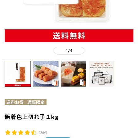
1
4
/
無着色上切れ子１kg
236件