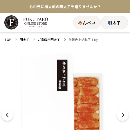
お中元に福太郎の明太子を贈りませんか？
★めんべい25周年記念商品が登場★
め
明
んべい
太子
【色々な味を試したい方へ】ポストイン！めんべい
無着色上切れ子１kg
TOP
明太子
ご家庭用明太子
送料全国一律770円！10,800円以上で送料無料