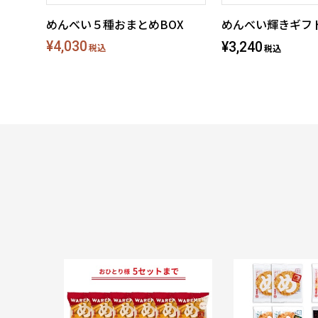
めんべい５種おまとめBOX
めんべい輝きギフ
¥4,030
¥3,240
税込
税込