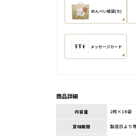
めんべい紙袋(大)
メッセージカード
商品詳細
2枚×16袋
内容量
製造日より常
賞味期限