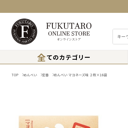
全
てのカテゴリー
TOP
めんべい
定番
めんべい マヨネーズ味 ２枚×16袋