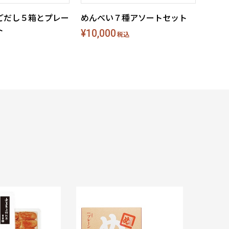
ごだし５箱とプレー
めんべい７種アソートセット
ト
¥10,000
税込
福太郎 め
¥ 860