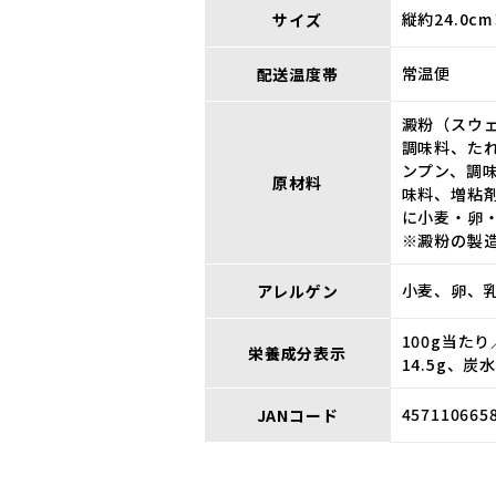
縦約24.0c
サイズ
常温便
配送温度帯
澱粉（スウ
調味料、た
ンプン、調
原材料
味料、増粘
に小麦・卵
※澱粉の製
小麦、卵、
アレルゲン
100g当たり
栄養成分表示
14.5g、炭
457110665
JANコード