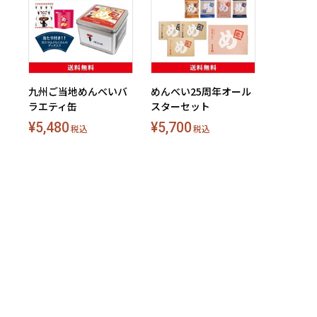
九州ご当地めんべいバ
めんべい25周年オール
ラエティ缶
スターセット
¥5,480
¥5,700
税込
税込