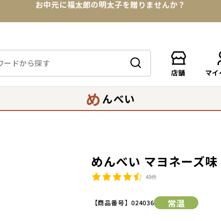
★めんべい25周年記念商品が登場★
【色々な味を試したい方へ】ポストイン！めんべい
送料全国一律770円！10,800円以上で送料無料
店舗
マイ
め
んべい
めんべい マヨネーズ味 
49件
常温
【商品番号】
024036