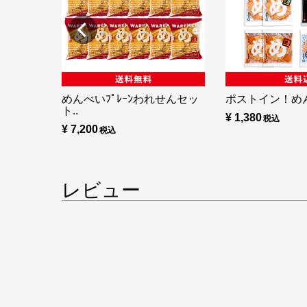
めんべいﾌﾟﾚｰﾝわれせんセッ
ポストイン！め
ト..
¥ 1,380
¥ 7,200
レビュー