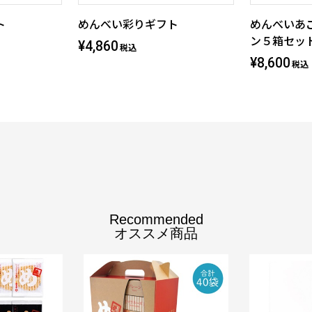
ト
めんべい彩りギフト
めんべいあ
ン５箱セッ
¥4,860
税込
¥8,600
税込
Recommended
オススメ商品