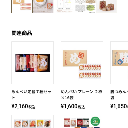
関連商品
めんべい定番７種セッ
めんべい プレーン ２枚
勝つめんべ
ト
×16袋
袋
¥2,160
¥1,600
¥1,650
税込
税込