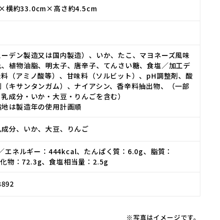
m×横約33.0cm×高さ約4.5cm
ェーデン製造又は国内製造）、いか、たこ、マヨネーズ風味
れ、植物油脂、明太子、唐辛子、てんさい糖、食塩／加工デ
味料（アミノ酸等）、甘味料（ソルビット）、pH調整剤、酸
剤（キサンタンガム）、ナイアシン、香辛料抽出物、（一部
・乳成分・いか・大豆・りんごを含む）
造地は製造年の使用計画順
乳成分、いか、大豆、りんご
／エネルギー：444kcal、たんぱく質：6.0g、脂質：
水化物：72.3g、食塩相当量：2.5g
8892
※写真はイメージです。