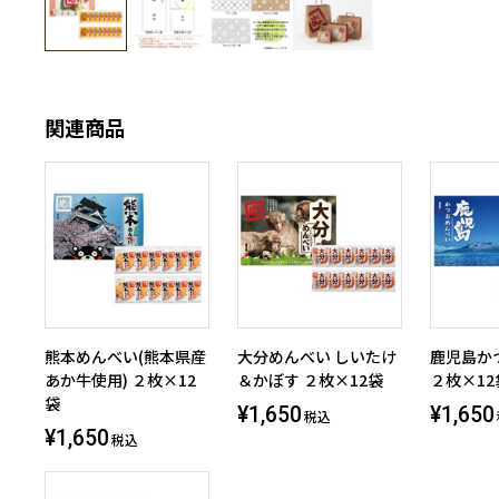
関連商品
熊本めんべい(熊本県産
大分めんべい しいたけ
鹿児島か
あか牛使用) ２枚×12
＆かぼす ２枚×12袋
２枚×12
袋
¥1,650
¥1,650
税込
¥1,650
税込