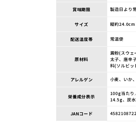
製造日より常
賞味期限
縦約24.0c
サイズ
常温便
配送温度帯
澱粉(スウェ
原材料
太子、唐辛子
料(ソルビッ
小麦、いか
アレルゲン
100g当たり
栄養成分表示
14.5g、炭
458210872
JANコード