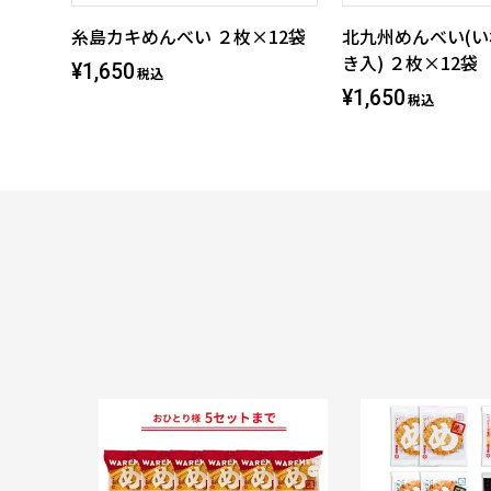
糸島カキめんべい ２枚×12袋
北九州めんべい(
き入) ２枚×12袋
¥1,650
税込
¥1,650
税込