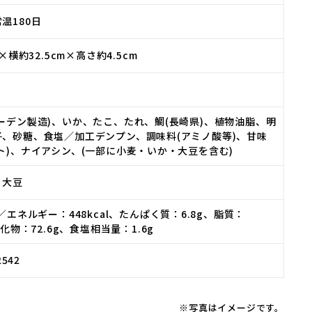
温180日
m×横約32.5cm×高さ約4.5cm
ーデン製造)、いか、たこ、たれ、鯛(長崎県)、植物油脂、明
、砂糖、食塩／加工デンプン、調味料(アミノ酸等)、甘味
ト)、ナイアシン、(一部に小麦・いか・大豆を含む)
、大豆
／エネルギー：448kcal、たんぱく質：6.8g、脂質：
水化物：72.6g、食塩相当量：1.6g
2542
※写真はイメージです。