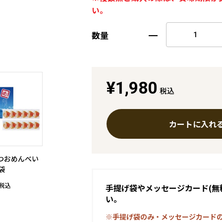
い。
数量
¥1,980
税込
カートに入れ
つおめんべい
袋
手提げ袋やメッセージカード(無
税込
い。
※手提げ袋のみ・メッセージカード