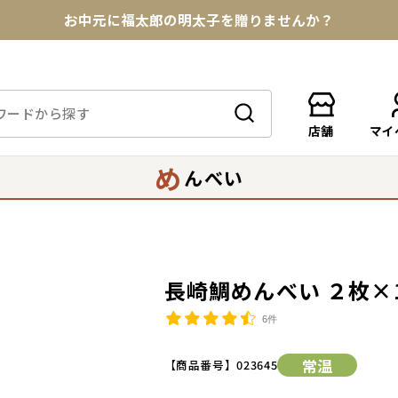
お中元に福太郎の明太子を贈りませんか？
★めんべい25周年記念商品が登場★
【色々な味を試したい方へ】ポストイン！めんべい
店舗
マイ
送料全国一律770円！10,800円以上で送料無料
め
んべい
長崎鯛めんべい ２枚×
6件
常温
【商品番号】
023645