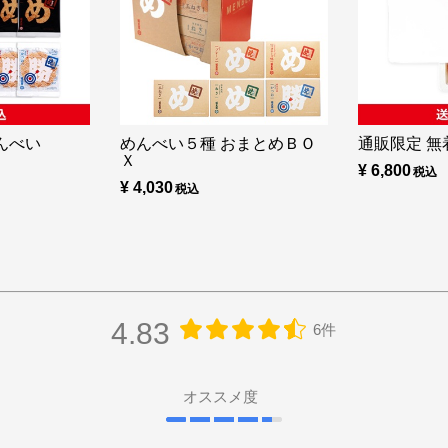
んべい
めんべい５種 おまとめＢＯ
通販限定 無着
Ｘ
¥ 6,800
¥ 4,030
4.83
6件
オススメ度