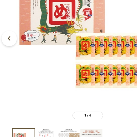
1
4
/