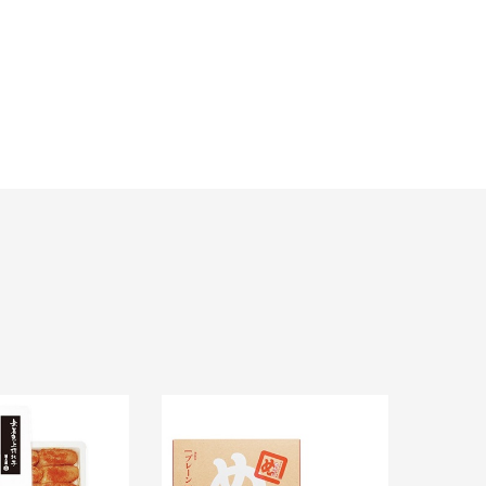
福太郎 め
¥ 860