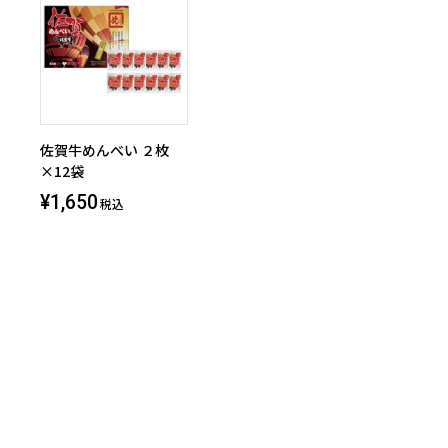
佐賀牛めんべい ２枚
×12袋
¥1,650
税込