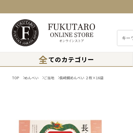
全
てのカテゴリー
TOP
めんべい
ご当地
長崎鯛めんべい ２枚×16袋