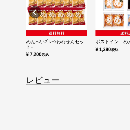
めんべいﾌﾟﾚｰﾝわれせんセッ
ポストイン！め
ト..
¥ 1,380
¥ 7,200
レビュー