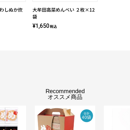
いわしぬか炊
大牟田高菜めんべい ２枚×12
袋
¥1,650
税込
Recommended
オススメ商品