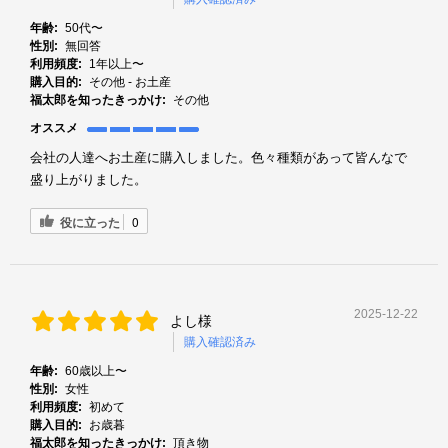
年齢:
50代〜
性別:
無回答
利用頻度:
1年以上〜
購入目的:
その他 - お土産
福太郎を知ったきっかけ:
その他
オススメ
会社の人達へお土産に購入しました。色々種類があって皆んなで
盛り上がりました。
役に立った
0
2025-12-22
よし様
購入確認済み
年齢:
60歳以上〜
性別:
女性
利用頻度:
初めて
購入目的:
お歳暮
福太郎を知ったきっかけ:
頂き物