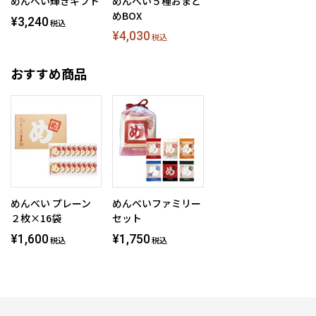
めんべい輝きギフト
めんべい５種おまと
めBOX
¥3,240
税込
¥4,030
税込
おすすめ商品
めんべい プレーン
めんべいファミリー
２枚×16袋
セット
¥1,600
¥1,750
税込
税込