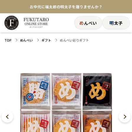
★めんべい25周年記念商品が登場★
【色々な味を試したい方へ】ポストイン！めんべい
め
明
んべい
太子
送料全国一律770円！10,800円以上で送料無料
めんべい彩りギフト
TOP
めんべい
ギフト