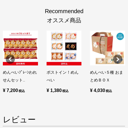
Recommended
オススメ商品
めんべいﾌﾟﾚｰﾝわれ
ポストイン！めん
めんべい５種 おま
せんセット..
べい
とめＢＯＸ
¥ 7,200
¥ 1,380
¥ 4,030
レビュー