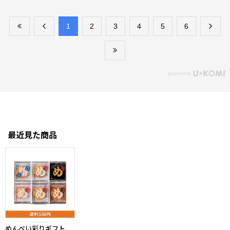
​1
​2
​3
​4
​5
​6
最近見た商品
めんべい彩りギフト