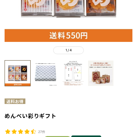
1
4
/
めんべい彩りギフト
27件